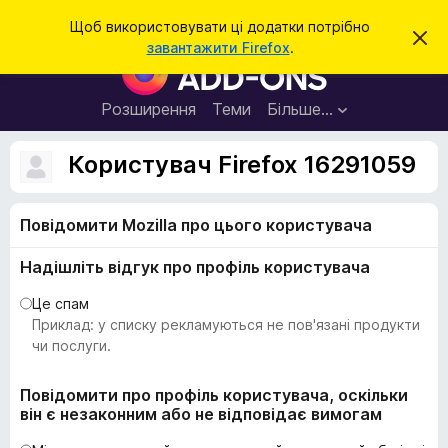
П
Увійти
Щоб використовувати ці додатки потрібно
В
о
завантажити Firefox
.
і
Д
ш
д
о
х
у
и
д
Розширення
Теми
Більше…
к
л
а
и
т
т
Користувач Firefox 16291059
и
к
ц
е
и
с
Повідомити Mozilla про цього користувача
б
п
о
р
в
Надішліть відгук про профіль користувача
а
і
щ
у
Це спам
е
з
Приклад: у списку рекламуються не пов'язані продукти
н
н
е
чи послуги.
я
р
а
Повідомити про профіль користувача, оскільки
він є незаконним або не відповідає вимогам
F
i