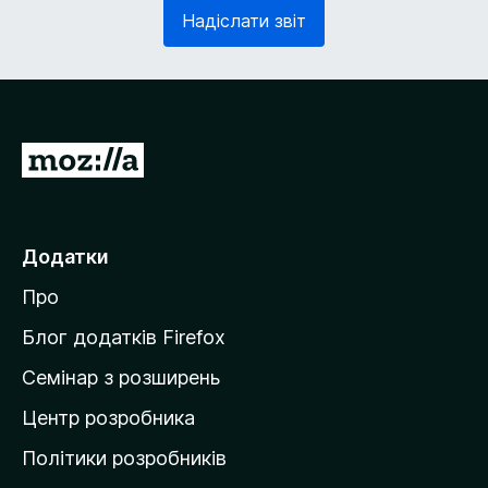
з
в
Надіслати звіт
к
'
о
я
в
з
о
к
)
о
в
П
о
е
)
р
е
Додатки
й
Про
т
и
Блог додатків Firefox
н
Семінар з розширень
а
Центр розробника
д
о
Політики розробників
м