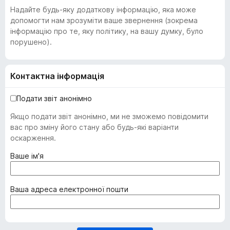
Надайте будь-яку додаткову інформацію, яка може
допомогти нам зрозуміти ваше звернення (зокрема
інформацію про те, яку політику, на вашу думку, було
порушено).
Контактна інформація
Подати звіт анонімно
Якщо подати звіт анонімно, ми не зможемо повідомити
вас про зміну його стану або будь-які варіанти
оскарження.
(
Ваше ім'я
о
б
о
(
Ваша адреса електронної пошти
в
о
'
б
я
о