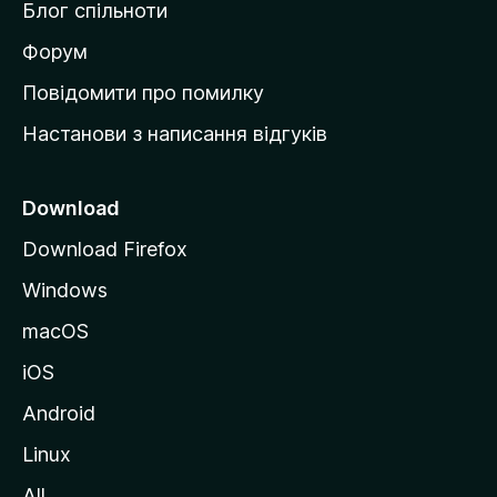
Блог спільноти
і
в
Форум
к
Повідомити про помилку
у
Настанови з написання відгуків
M
o
z
Download
i
Download Firefox
l
Windows
l
a
macOS
iOS
Android
Linux
All