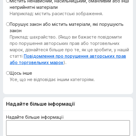
Містить ненависний, насильницький, оманливий або інші
r
неприйнятні матеріали
e
Наприклад: містить расистські зображення.
f
Порушує закон або містить матеріали, які порушують
o
закон
x
Приклад: шахрайство. (Якщо ви бажаєте повідомити
про порушення авторських прав або торговельних
марок, дізнайтеся більше про те, як це зробити, у нашій
статті
Повідомлення про порушення авторських прав
або торговельних марок
).
Щось інше
Усе, що не відповідає іншим категоріям.
Надайте більше інформації
Надайте більше інформації