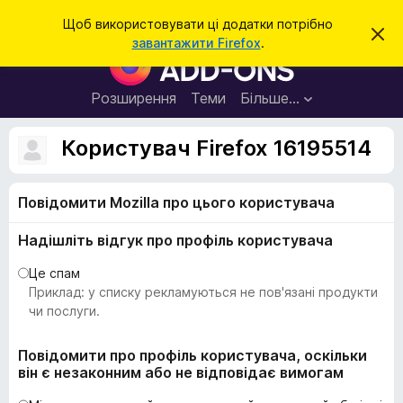
П
Увійти
Щоб використовувати ці додатки потрібно
В
о
завантажити Firefox
.
і
Д
ш
д
о
х
у
и
д
Розширення
Теми
Більше…
к
л
а
и
т
т
Користувач Firefox 16195514
и
к
ц
е
и
с
Повідомити Mozilla про цього користувача
б
п
о
р
в
Надішліть відгук про профіль користувача
а
і
щ
у
Це спам
е
з
Приклад: у списку рекламуються не пов'язані продукти
н
н
е
чи послуги.
я
р
а
Повідомити про профіль користувача, оскільки
він є незаконним або не відповідає вимогам
F
i