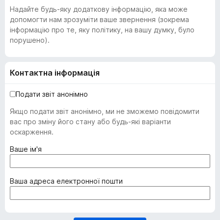
Надайте будь-яку додаткову інформацію, яка може
допомогти нам зрозуміти ваше звернення (зокрема
інформацію про те, яку політику, на вашу думку, було
порушено).
Контактна інформація
Подати звіт анонімно
Якщо подати звіт анонімно, ми не зможемо повідомити
вас про зміну його стану або будь-які варіанти
оскарження.
(
Ваше ім'я
о
б
о
(
Ваша адреса електронної пошти
в
о
'
б
я
о