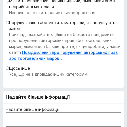
Містить ненависний, насильницький, оманливий або інші
r
неприйнятні матеріали
e
Наприклад: містить расистські зображення.
f
Порушує закон або містить матеріали, які порушують
o
закон
x
Приклад: шахрайство. (Якщо ви бажаєте повідомити
про порушення авторських прав або торговельних
марок, дізнайтеся більше про те, як це зробити, у нашій
статті
Повідомлення про порушення авторських прав
або торговельних марок
).
Щось інше
Усе, що не відповідає іншим категоріям.
Надайте більше інформації
Надайте більше інформації