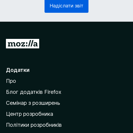
з
в
Надіслати звіт
к
'
о
я
в
з
о
к
)
о
в
П
о
е
)
р
е
Додатки
й
Про
т
и
Блог додатків Firefox
н
Семінар з розширень
а
Центр розробника
д
о
Політики розробників
м