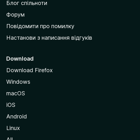
Блог спільноти
і
в
Форум
к
Повідомити про помилку
у
Настанови з написання відгуків
M
o
z
Download
i
Download Firefox
l
Windows
l
a
macOS
iOS
Android
Linux
All