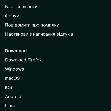
м
Блог спільноти
і
в
Форум
к
Повідомити про помилку
у
Настанови з написання відгуків
M
o
z
Download
i
Download Firefox
l
Windows
l
a
macOS
iOS
Android
Linux