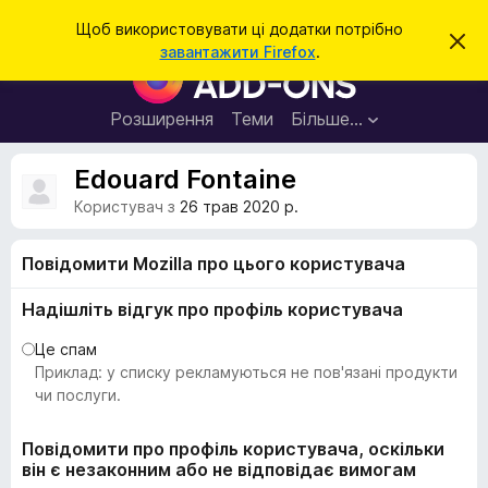
П
Увійти
Щоб використовувати ці додатки потрібно
В
о
завантажити Firefox
.
і
Д
ш
д
о
х
у
и
д
Розширення
Теми
Більше…
к
л
а
и
т
т
Edouard Fontaine
и
к
ц
Користувач з
26 трав 2020 р.
е
и
с
б
п
Повідомити Mozilla про цього користувача
о
р
в
а
і
Надішліть відгук про профіль користувача
щ
у
е
Це спам
з
н
н
Приклад: у списку рекламуються не пов'язані продукти
е
я
чи послуги.
р
а
Повідомити про профіль користувача, оскільки
F
він є незаконним або не відповідає вимогам
i