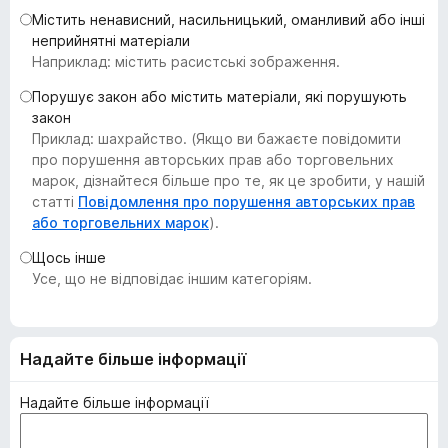
r
Містить ненависний, насильницький, оманливий або інші
неприйнятні матеріали
e
Наприклад: містить расистські зображення.
f
o
Порушує закон або містить матеріали, які порушують
x
закон
Приклад: шахрайство. (Якщо ви бажаєте повідомити
про порушення авторських прав або торговельних
марок, дізнайтеся більше про те, як це зробити, у нашій
статті
Повідомлення про порушення авторських прав
або торговельних марок
).
Щось інше
Усе, що не відповідає іншим категоріям.
Надайте більше інформації
Надайте більше інформації