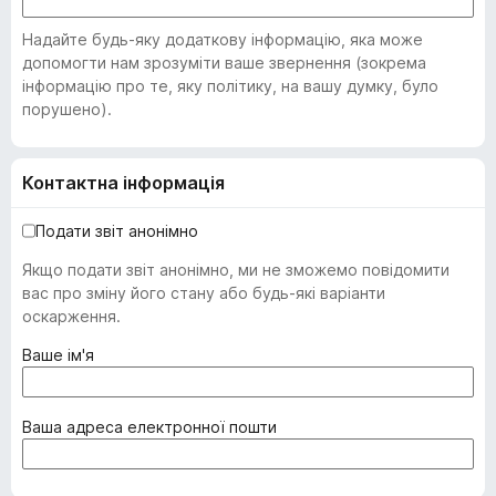
Надайте будь-яку додаткову інформацію, яка може
допомогти нам зрозуміти ваше звернення (зокрема
інформацію про те, яку політику, на вашу думку, було
порушено).
Контактна інформація
Подати звіт анонімно
Якщо подати звіт анонімно, ми не зможемо повідомити
вас про зміну його стану або будь-які варіанти
оскарження.
(
Ваше ім'я
о
б
о
(
Ваша адреса електронної пошти
в
о
'
б
я
о