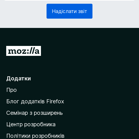
з
в
Надіслати звіт
к
'
о
я
в
з
о
к
)
о
в
П
о
е
)
р
е
Додатки
й
Про
т
и
Блог додатків Firefox
н
Семінар з розширень
а
Центр розробника
д
о
Політики розробників