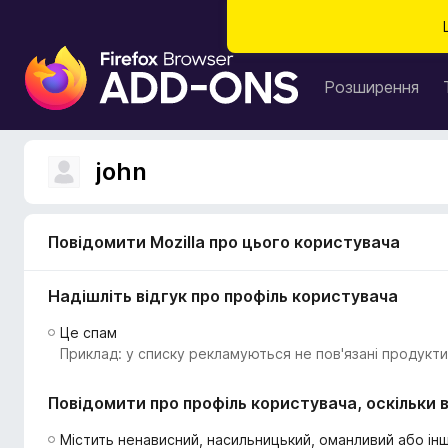
Д
о
Розширення
д
а
т
john
к
и
б
Повідомити Mozilla про цього користувача
р
а
Надішліть відгук про профіль користувача
у
з
Це спам
е
Приклад: у списку рекламуються не пов'язані продукти
р
а
Повідомити про профіль користувача, оскільки в
F
i
Містить ненависний, насильницький, оманливий або інш