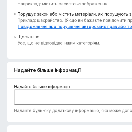
Наприклад: містить расистські зображення.
r
e
Порушує закон або містить матеріали, які порушують 
f
Приклад: шахрайство. (Якщо ви бажаєте повідомити про
o
Повідомлення про порушення авторських прав або т
x
Щось інше
Усе, що не відповідає іншим категоріям.
Надайте більше інформації
Надайте більше інформації
Надайте будь-яку додаткову інформацію, яка може допом