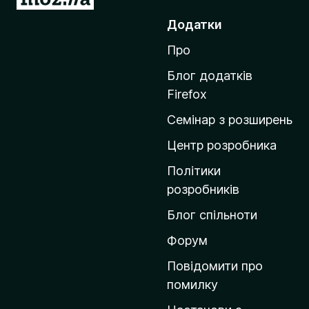
е
Додатки
р
Про
е
й
Блог додатків
т
Firefox
и
Семінар з розширень
н
а
Центр розробника
д
Політики
о
розробників
м
Блог спільноти
і
в
Форум
к
Повідомити про
у
помилку
M