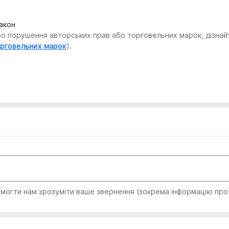
закон
 порушення авторських прав або торговельних марок, дізнайтес
орговельних марок
).
огти нам зрозуміти ваше звернення (зокрема інформацію про т