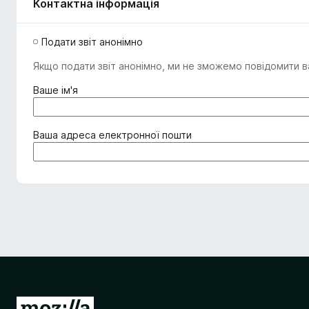
Контактна інформація
Подати звіт анонімно
Якщо подати звіт анонімно, ми не зможемо повідомити ва
(
Ваше ім'я
о
б
о
(
Ваша адреса електронної пошти
в
о
'
б
я
о
з
в
к
'
о
я
в
з
о
к
)
о
в
о
П
)