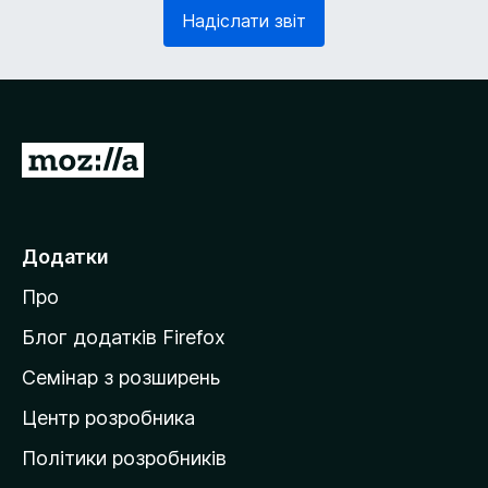
з
в
Надіслати звіт
к
'
о
я
в
з
о
к
)
о
в
П
о
е
)
р
е
Додатки
й
Про
т
и
Блог додатків Firefox
н
Семінар з розширень
а
Центр розробника
д
о
Політики розробників
м