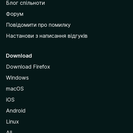
Блог спільноти
і
в
Форум
к
Повідомити про помилку
у
Настанови з написання відгуків
M
o
z
Download
i
Download Firefox
l
Windows
l
a
macOS
iOS
Android
Linux
All