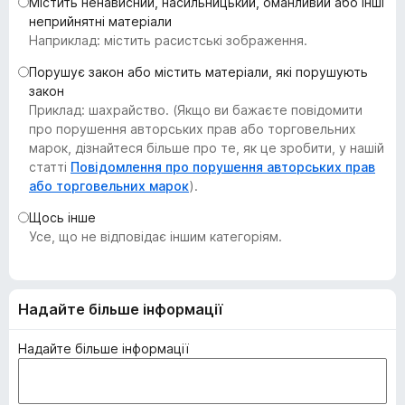
Містить ненависний, насильницький, оманливий або інші
r
неприйнятні матеріали
e
Наприклад: містить расистські зображення.
f
Порушує закон або містить матеріали, які порушують
o
закон
x
Приклад: шахрайство. (Якщо ви бажаєте повідомити
про порушення авторських прав або торговельних
марок, дізнайтеся більше про те, як це зробити, у нашій
статті
Повідомлення про порушення авторських прав
або торговельних марок
).
Щось інше
Усе, що не відповідає іншим категоріям.
Надайте більше інформації
Надайте більше інформації