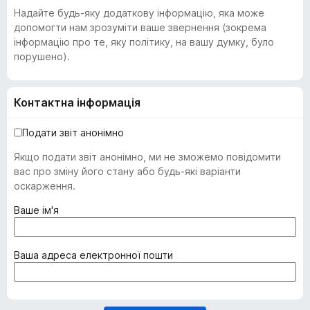
Надайте будь-яку додаткову інформацію, яка може
допомогти нам зрозуміти ваше звернення (зокрема
інформацію про те, яку політику, на вашу думку, було
порушено).
Контактна інформація
Подати звіт анонімно
Якщо подати звіт анонімно, ми не зможемо повідомити
вас про зміну його стану або будь-які варіанти
оскарження.
(
Ваше ім'я
о
б
о
(
Ваша адреса електронної пошти
в
о
'
б
я
о