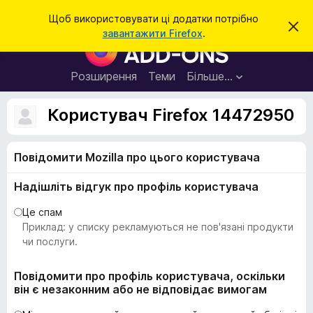
П
Увійти
Щоб використовувати ці додатки потрібно
В
о
завантажити Firefox
.
і
Д
ш
д
о
х
у
и
д
Розширення
Теми
Більше…
к
л
а
и
т
т
Користувач Firefox 14472950
и
к
ц
е
и
с
Повідомити Mozilla про цього користувача
б
п
о
р
в
Надішліть відгук про профіль користувача
а
і
щ
у
Це спам
е
з
Приклад: у списку рекламуються не пов'язані продукти
н
н
е
чи послуги.
я
р
а
Повідомити про профіль користувача, оскільки
він є незаконним або не відповідає вимогам
F
i