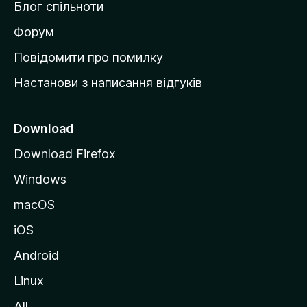
Блог спільноти
і
в
Форум
к
Повідомити про помилку
у
Настанови з написання відгуків
M
o
z
Download
i
Download Firefox
l
Windows
l
a
macOS
iOS
Android
Linux
All