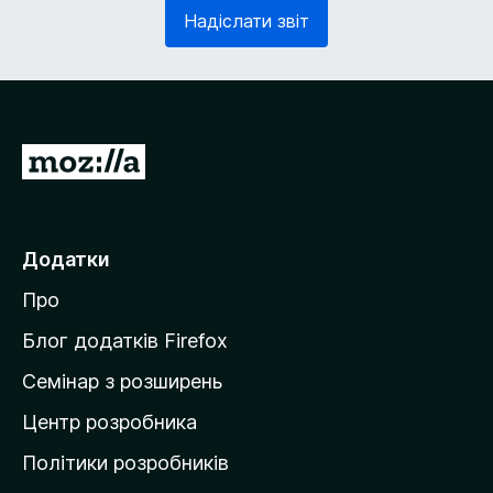
з
в
Надіслати звіт
к
'
о
я
в
з
о
к
)
о
в
П
о
е
)
р
е
Додатки
й
Про
т
и
Блог додатків Firefox
н
Семінар з розширень
а
Центр розробника
д
о
Політики розробників
м