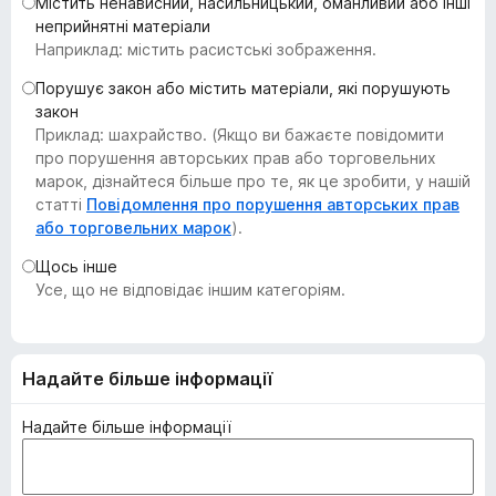
Містить ненависний, насильницький, оманливий або інші
r
неприйнятні матеріали
e
Наприклад: містить расистські зображення.
f
Порушує закон або містить матеріали, які порушують
o
закон
x
Приклад: шахрайство. (Якщо ви бажаєте повідомити
про порушення авторських прав або торговельних
марок, дізнайтеся більше про те, як це зробити, у нашій
статті
Повідомлення про порушення авторських прав
або торговельних марок
).
Щось інше
Усе, що не відповідає іншим категоріям.
Надайте більше інформації
Надайте більше інформації