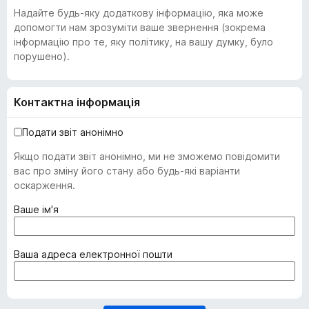
Надайте будь-яку додаткову інформацію, яка може
допомогти нам зрозуміти ваше звернення (зокрема
інформацію про те, яку політику, на вашу думку, було
порушено).
Контактна інформація
Подати звіт анонімно
Якщо подати звіт анонімно, ми не зможемо повідомити
вас про зміну його стану або будь-які варіанти
оскарження.
(
Ваше ім'я
о
б
о
(
Ваша адреса електронної пошти
в
о
'
б
я
о