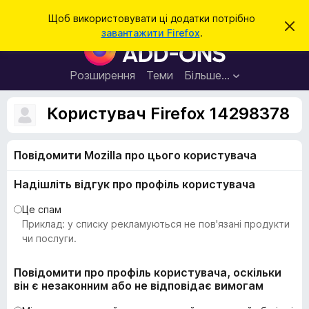
П
Увійти
Щоб використовувати ці додатки потрібно
В
о
завантажити Firefox
.
і
Д
ш
д
о
х
у
и
д
Розширення
Теми
Більше…
к
л
а
и
т
т
Користувач Firefox 14298378
и
к
ц
е
и
с
Повідомити Mozilla про цього користувача
б
п
о
р
в
Надішліть відгук про профіль користувача
а
і
щ
у
Це спам
е
з
Приклад: у списку рекламуються не пов'язані продукти
н
н
е
чи послуги.
я
р
а
Повідомити про профіль користувача, оскільки
він є незаконним або не відповідає вимогам
F
i