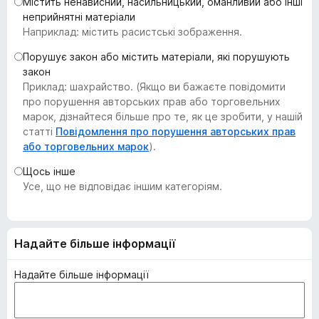
Містить ненависний, насильницький, оманливий або інші
r
неприйнятні матеріали
e
Наприклад: містить расистські зображення.
f
Порушує закон або містить матеріали, які порушують
o
закон
x
Приклад: шахрайство. (Якщо ви бажаєте повідомити
про порушення авторських прав або торговельних
марок, дізнайтеся більше про те, як це зробити, у нашій
статті
Повідомлення про порушення авторських прав
або торговельних марок
).
Щось інше
Усе, що не відповідає іншим категоріям.
Надайте більше інформації
Надайте більше інформації