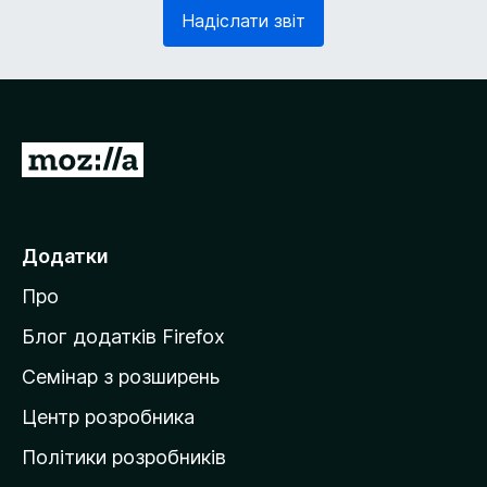
з
в
Надіслати звіт
к
'
о
я
в
з
о
к
)
о
в
П
о
е
)
р
е
Додатки
й
Про
т
и
Блог додатків Firefox
н
Семінар з розширень
а
Центр розробника
д
о
Політики розробників
м