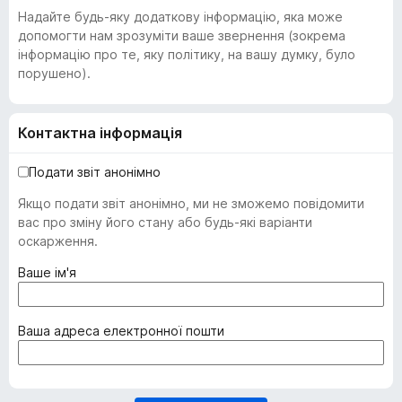
Надайте будь-яку додаткову інформацію, яка може
допомогти нам зрозуміти ваше звернення (зокрема
інформацію про те, яку політику, на вашу думку, було
порушено).
Контактна інформація
Подати звіт анонімно
Якщо подати звіт анонімно, ми не зможемо повідомити
вас про зміну його стану або будь-які варіанти
оскарження.
(
Ваше ім'я
о
б
о
(
Ваша адреса електронної пошти
в
о
'
б
я
о