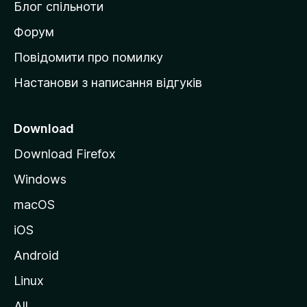
Блог спільноти
і
в
Форум
к
Повідомити про помилку
у
Настанови з написання відгуків
M
o
z
Download
i
Download Firefox
l
Windows
l
a
macOS
iOS
Android
Linux
All