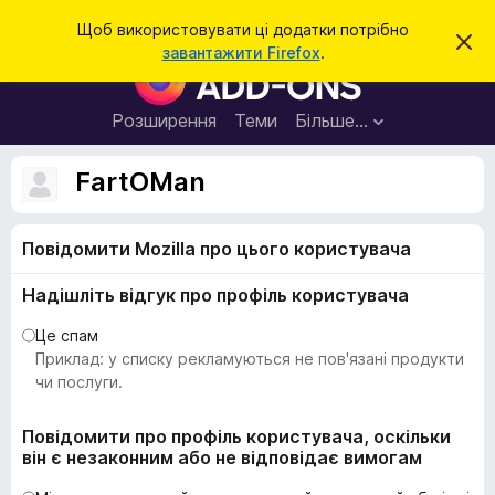
П
Увійти
Щоб використовувати ці додатки потрібно
В
о
завантажити Firefox
.
і
Д
ш
д
о
х
у
и
д
Розширення
Теми
Більше…
к
л
а
и
т
т
FartOMan
и
к
ц
е
и
с
Повідомити Mozilla про цього користувача
б
п
о
р
в
Надішліть відгук про профіль користувача
а
і
щ
у
Це спам
е
з
Приклад: у списку рекламуються не пов'язані продукти
н
н
е
чи послуги.
я
р
а
Повідомити про профіль користувача, оскільки
він є незаконним або не відповідає вимогам
F
i