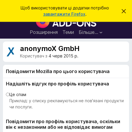
П
Увійти
Щоб використовувати ці додатки потрібно
В
о
завантажити Firefox
.
і
Д
ш
д
о
х
у
и
д
Розширення
Теми
Більше…
к
л
а
и
т
т
anonymoX GmbH
и
к
ц
Користувач з
4 черв 2015 р.
е
и
с
б
п
Повідомити Mozilla про цього користувача
о
р
в
а
і
Надішліть відгук про профіль користувача
щ
у
е
Це спам
з
н
н
Приклад: у списку рекламуються не пов'язані продукти
е
я
чи послуги.
р
а
Повідомити про профіль користувача, оскільки
F
він є незаконним або не відповідає вимогам
i