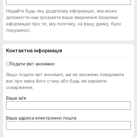
Надайте будь-яку додаткову інформацію, яка може
допомогти нам зрозуміти ваше звернення (зокрема
інформацію про те, яку політику, на вашу думку, було
порушено).
Контактна інформація
Подати звіт анонімно
Якщо подати звіт анонімно, ми не зможемо повідомити
вас про зміну його стану або будь-які варіанти
оскарження.
(
Ваше ім'я
о
б
о
(
Ваша адреса електронної пошти
в
о
'
б
я
о