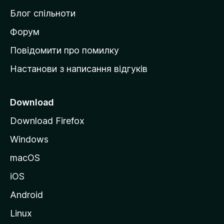
м
Блог спільноти
і
в
Форум
к
Повідомити про помилку
у
Настанови з написання відгуків
M
o
z
Download
i
Download Firefox
l
Windows
l
a
macOS
iOS
Android
Linux