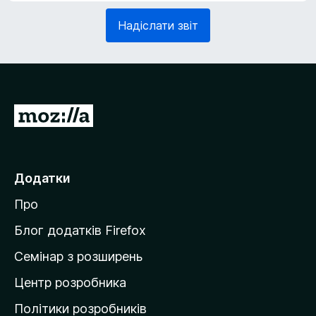
з
в
Надіслати звіт
к
'
о
я
в
з
о
к
)
о
в
П
о
е
)
р
е
Додатки
й
Про
т
и
Блог додатків Firefox
н
Семінар з розширень
а
Центр розробника
д
о
Політики розробників