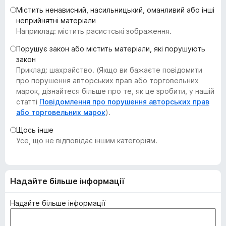
r
Містить ненависний, насильницький, оманливий або інші
неприйнятні матеріали
e
Наприклад: містить расистські зображення.
f
o
Порушує закон або містить матеріали, які порушують
x
закон
Приклад: шахрайство. (Якщо ви бажаєте повідомити
про порушення авторських прав або торговельних
марок, дізнайтеся більше про те, як це зробити, у нашій
статті
Повідомлення про порушення авторських прав
або торговельних марок
).
Щось інше
Усе, що не відповідає іншим категоріям.
Надайте більше інформації
Надайте більше інформації