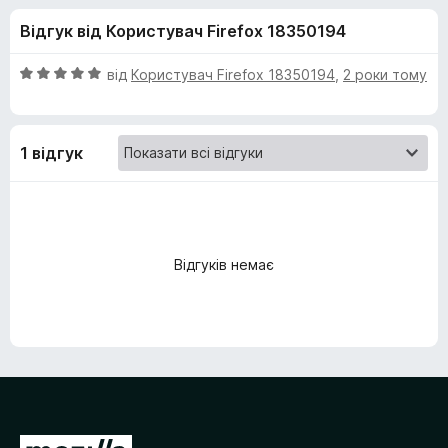
и
r
Відгук від Користувач Firefox 18350194
e
д
f
О
від
Користувач Firefox 18350194
,
2 роки тому
o
л
ц
x
і
н
я
1 відгук
к
а
W
5
з
h
5
Відгуків немає
i
t
e
W
П