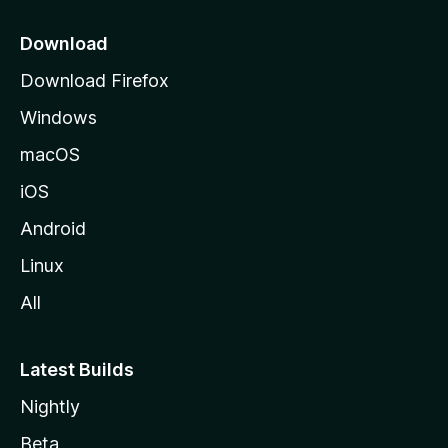
o
z
Download
i
Download Firefox
l
Windows
l
a
macOS
iOS
Android
Linux
All
Latest Builds
Nightly
Beta