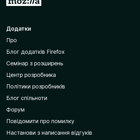
е
i
р
n
е
Додатки
й
t
Про
т
и
Блог додатків Firefox
e
н
Семінар з розширень
а
r
Центр розробника
д
о
F
Політики розробників
м
Блог спільноти
o
і
в
Форум
x
к
Повідомити про помилку
у
Настанови з написання відгуків
M