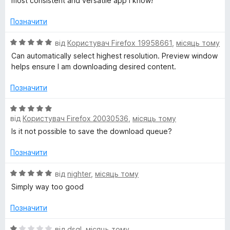
most consistent and versatile app I know!
l
н
к
Позначити
а
p
5
О
від
Користувач Firefox 19958661
,
місяць тому
з
ц
Can automatically select highest resolution. Preview window
e
5
і
helps ensure I am downloading desired content.
н
r
к
Позначити
а
5
О
з
від
Користувач Firefox 20030536
,
місяць тому
ц
5
і
Is it not possible to save the download queue?
н
к
Позначити
а
5
О
від
nighter
,
місяць тому
з
ц
Simply way too good
5
і
н
Позначити
к
а
О
від
dsgl
,
місяць тому