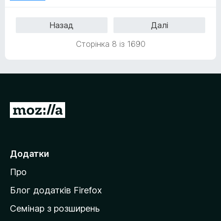
5
з
Назад
Далі
5
Сторінка 8 із 1690
П
е
р
е
Додатки
й
Про
т
и
Блог додатків Firefox
н
Семінар з розширень
а