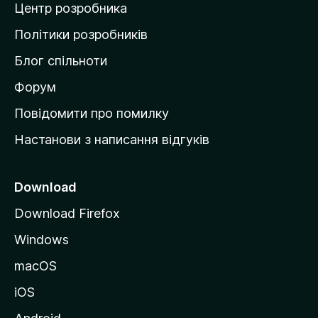
Центр розробника
д
о
Політики розробників
м
Блог спільноти
і
в
Форум
к
Повідомити про помилку
у
Настанови з написання відгуків
M
o
z
Download
i
Download Firefox
l
Windows
l
a
macOS
iOS