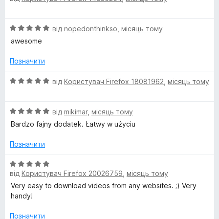
а
і
5
н
з
О
від
nopedonthinkso
,
місяць тому
к
5
ц
а
awesome
і
5
н
з
Позначити
к
5
а
О
від
Користувач Firefox 18081962
,
місяць тому
5
ц
з
і
5
О
н
від
mikimar
,
місяць тому
ц
к
Bardzo fajny dodatek. Łatwy w użyciu
і
а
н
5
Позначити
к
з
а
5
О
5
від
Користувач Firefox 20026759
,
місяць тому
ц
з
і
Very easy to download videos from any websites. ;) Very
5
н
handy!
к
а
Позначити