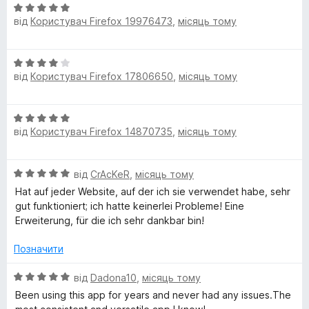
5
О
o
від
Користувач Firefox 19976473
,
місяць тому
з
ц
5
і
н
w
О
к
від
Користувач Firefox 17806650
,
місяць тому
ц
а
n
і
5
н
з
О
l
к
5
від
Користувач Firefox 14870735
,
місяць тому
ц
а
і
4
o
н
з
О
від
CrAcKeR
,
місяць тому
к
5
a
ц
а
Hat auf jeder Website, auf der ich sie verwendet habe, sehr
і
5
gut funktioniert; ich hatte keinerlei Probleme! Eine
н
d
з
Erweiterung, für die ich sehr dankbar bin!
к
5
а
Позначити
H
5
з
О
від
Dadona10
,
місяць тому
e
5
ц
Been using this app for years and never had any issues.The
і