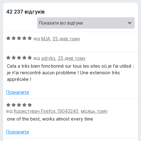
и
5
r
42 237 відгуків
e
д
f
o
л
x
О
від
MJA
,
25 днів тому
я
ц
і
О
н
від
adryks
,
25 днів тому
V
ц
к
Cela a très bien fonctionné sur tous les sites où je l'ai utilisé ;
і
а
je n'ai rencontré aucun problème ! Une extension très
i
н
5
appréciée !
к
з
d
а
5
Позначити
5
з
О
e
5
від
Користувач Firefox 19043240
,
місяць тому
ц
і
one of the best, works almost every time
o
н
к
Позначити
D
а