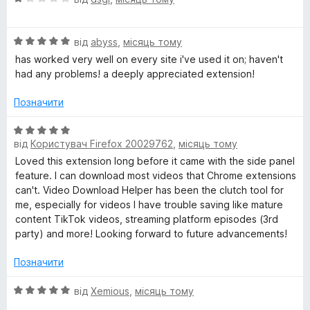
5
ц
з
і
5
О
н
від
abyss
,
місяць тому
ц
к
has worked very well on every site i've used it on; haven't
і
а
had any problems! a deeply appreciated extension!
н
1
к
з
Позначити
а
5
5
О
з
від
Користувач Firefox 20029762
,
місяць тому
ц
5
і
Loved this extension long before it came with the side panel
н
feature. I can download most videos that Chrome extensions
к
can't. Video Download Helper has been the clutch tool for
а
me, especially for videos I have trouble saving like mature
5
content TikTok videos, streaming platform episodes (3rd
з
party) and more! Looking forward to future advancements!
5
Позначити
О
від
Xemious
,
місяць тому
ц