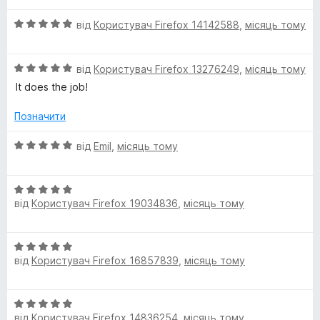
і
О
н
від
Користувач Firefox 14142588
,
місяць тому
ц
к
і
а
О
н
від
Користувач Firefox 13276249
,
місяць тому
5
ц
к
з
It does the job!
і
а
5
н
5
Позначити
к
з
а
5
О
від
Emil
,
місяць тому
5
ц
з
і
5
О
н
від
Користувач Firefox 19034836
,
місяць тому
ц
к
і
а
н
5
О
к
з
від
Користувач Firefox 16857839
,
місяць тому
ц
а
5
і
5
н
з
О
к
5
від
Користувач Firefox 14836254
,
місяць тому
ц