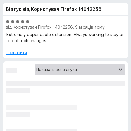
и
5
r
Відгук від Користувач Firefox 14042256
e
д
f
О
o
від
Користувач Firefox 14042256
,
9 місяців тому
л
ц
x
і
Extremely dependable extension. Always working to stay on
н
top of tech changes.
я
к
а
Позначити
V
5
з
i
5
d
e
o
D