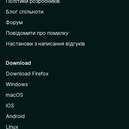
Політики розробників
м
Блог спільноти
і
в
Форум
к
Повідомити про помилку
у
Настанови з написання відгуків
M
o
z
Download
i
Download Firefox
l
Windows
l
a
macOS
iOS
Android
Linux