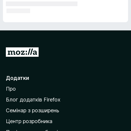
П
е
р
е
Додатки
й
Про
т
и
Блог додатків Firefox
н
Семінар з розширень
а
Центр розробника
д
о