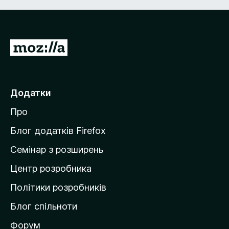
П
е
р
е
Додатки
й
Про
т
и
Блог додатків Firefox
н
Семінар з розширень
а
Центр розробника
д
о
Політики розробників
м
Блог спільноти
і
в
Форум