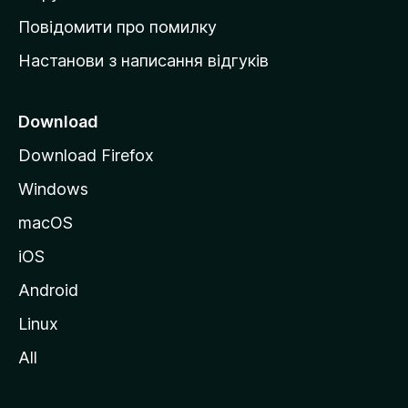
к
Повідомити про помилку
у
Настанови з написання відгуків
M
o
z
Download
i
Download Firefox
l
Windows
l
a
macOS
iOS
Android
Linux
All