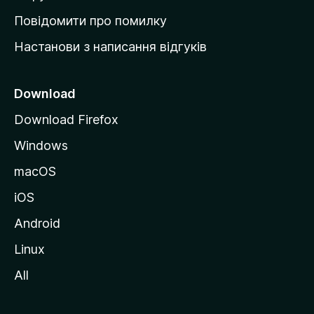
к
Повідомити про помилку
у
Настанови з написання відгуків
M
o
z
Download
i
Download Firefox
l
Windows
l
a
macOS
iOS
Android
Linux
All