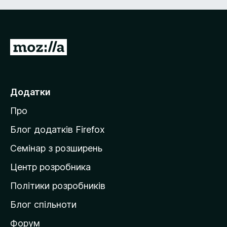
П
е
р
е
Додатки
й
Про
т
и
Блог додатків Firefox
н
Семінар з розширень
а
Центр розробника
д
о
Політики розробників
м
Блог спільноти
і
в
Форум