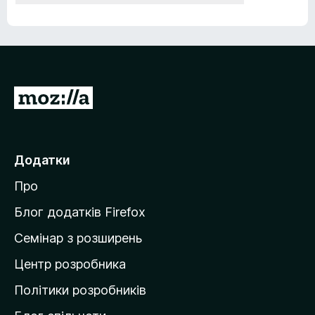
П
е
р
е
Додатки
й
Про
т
и
Блог додатків Firefox
н
Семінар з розширень
а
Центр розробника
д
о
Політики розробників
м