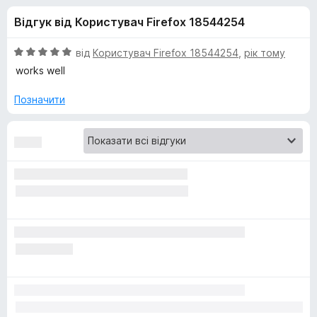
и
5
r
Відгук від Користувач Firefox 18544254
e
д
f
О
від
Користувач Firefox 18544254
,
рік тому
o
л
ц
works well
x
і
н
Позначити
я
к
а
V
5
з
i
5
d
e
o
D