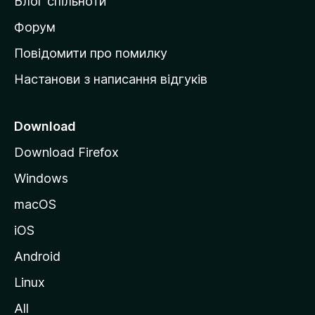
Блог спільноти
і
в
Форум
к
Повідомити про помилку
у
Настанови з написання відгуків
M
o
z
Download
i
Download Firefox
l
Windows
l
a
macOS
iOS
Android
Linux
All