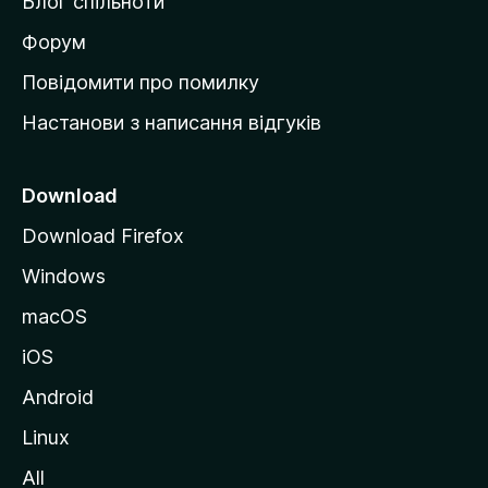
Блог спільноти
і
в
Форум
к
Повідомити про помилку
у
Настанови з написання відгуків
M
o
z
Download
i
Download Firefox
l
Windows
l
a
macOS
iOS
Android
Linux
All