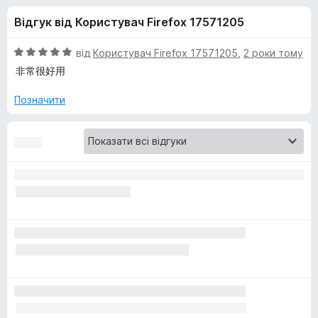
и
5
r
Відгук від Користувач Firefox 17571205
e
д
f
О
від
Користувач Firefox 17571205
,
2 роки тому
o
л
ц
非常很好用
x
і
н
Позначити
я
к
а
V
5
з
i
5
d
e
o
D