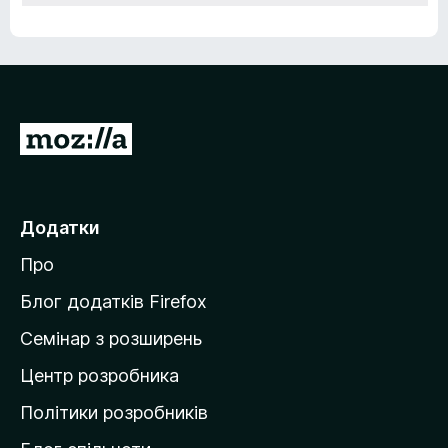
П
е
р
е
Додатки
й
Про
т
и
Блог додатків Firefox
н
Семінар з розширень
а
Центр розробника
д
о
Політики розробників
м