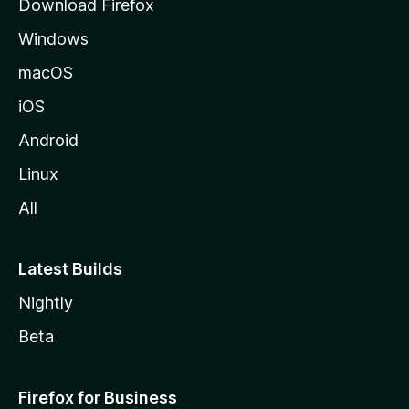
Download Firefox
l
Windows
l
a
macOS
iOS
Android
Linux
All
Latest Builds
Nightly
Beta
Firefox for Business