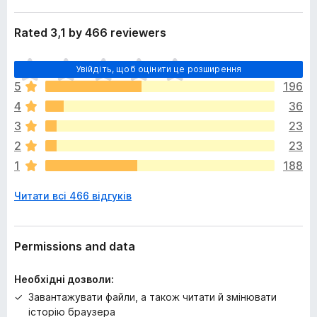
Rated 3,1 by 466 reviewers
Щ
Увійдіть, щоб оцінити це розширення
е
5
196
н
4
36
е
м
3
23
а
2
23
є
1
188
о
ц
Читати всі 466 відгуків
і
н
о
к
Permissions and data
Необхідні дозволи:
Завантажувати файли, а також читати й змінювати
історію браузера