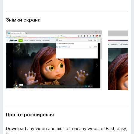
е
r
н
e
н
Знімки екрана
f
я
o
x
Про це розширення
Download any video and music from any website! Fast, easy,