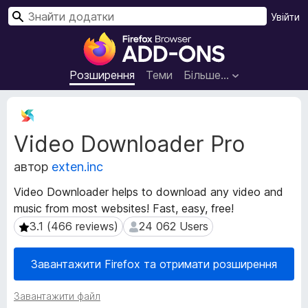
П
Увійти
о
Д
ш
о
у
д
Розширення
Теми
Більше…
к
а
т
М
к
е
Video Downloader Pro
т
и
а
б
автор
exten.inc
д
р
а
а
Video Downloader helps to download any video and
н
у
music from most websites! Fast, easy, free!
і
з
р
3.1 (466 reviews)
24 062 Users
3.1 (466 reviews)
24 062 Users
е
о
з
р
Завантажити Firefox та отримати розширення
ш
а
и
F
Завантажити файл
р
i