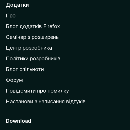
е
Додатки
й
Про
т
и
Блог додатків Firefox
н
Семінар з розширень
а
Центр розробника
д
о
Політики розробників
м
Блог спільноти
і
в
Форум
к
Повідомити про помилку
у
Настанови з написання відгуків
M
o
z
Download
i