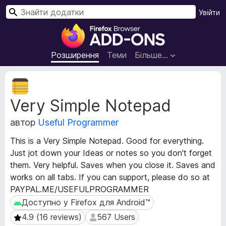
П
Увійти
о
Д
ш
о
у
д
Розширення
Теми
Більше…
к
а
т
М
к
е
Very Simple Notepad
т
и
а
б
автор
Useful Programmer
д
р
а
а
This is a Very Simple Notepad. Good for everything.
н
у
Just jot down your Ideas or notes so you don't forget
і
з
them. Very helpful. Saves when you close it. Saves and
р
е
о
works on all tabs. If you can support, please do so at
з
р
PAYPAL.ME/USEFULPROGRAMMER
ш
а
Доступно у Firefox для Android™
Доступно у Firefox для Android™
и
F
4.9 (16 reviews)
567 Users
4.9 (16 reviews)
567 Users
р
i