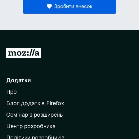
Зробити внесок
П
е
р
е
Додатки
й
Про
т
и
Блог додатків Firefox
н
Семінар з розширень
а
Центр розробника
д
о
Політики розробників