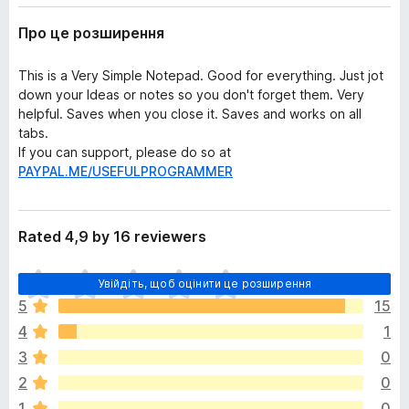
Про це розширення
This is a Very Simple Notepad. Good for everything. Just jot
down your Ideas or notes so you don't forget them. Very
helpful. Saves when you close it. Saves and works on all
tabs.
If you can support, please do so at
PAYPAL.ME/USEFULPROGRAMMER
Rated 4,9 by 16 reviewers
Щ
Увійдіть, щоб оцінити це розширення
е
5
15
н
4
1
е
м
3
0
а
2
0
є
1
0