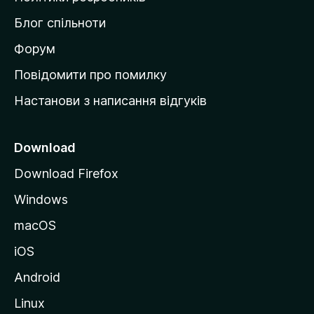
м
Блог спільноти
і
в
Форум
к
Повідомити про помилку
у
Настанови з написання відгуків
M
o
z
Download
i
Download Firefox
l
Windows
l
a
macOS
iOS
Android
Linux