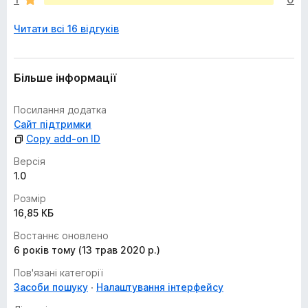
о
ц
Читати всі 16 відгуків
і
н
о
к
Більше інформації
Посилання додатка
Сайт підтримки
Copy add-on ID
Версія
1.0
Розмір
16,85 КБ
Востаннє оновлено
6 років тому (13 трав 2020 р.)
Пов'язані категорії
Засоби пошуку
Налаштування інтерфейсу