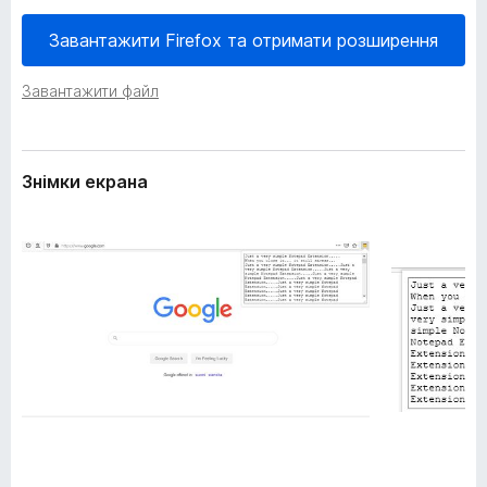
е
r
н
Завантажити Firefox та отримати розширення
e
н
f
я
Завантажити файл
o
x
Знімки екрана