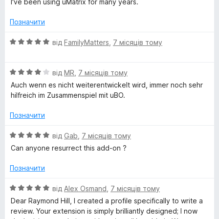
I've been using uMatrix for many years.
5
і
x
н
Позначити
к
а
О
від
FamilyMatters
,
7 місяців тому
5
ц
з
і
5
О
н
від
MR
,
7 місяців тому
ц
к
Auch wenn es nicht weiterentwickelt wird, immer noch sehr
і
а
hilfreich im Zusammenspiel mit uBO.
н
5
к
з
Позначити
а
5
4
О
від
Gab
,
7 місяців тому
з
ц
Can anyone resurrect this add-on ?
5
і
н
Позначити
к
а
О
від
Alex Osmand
,
7 місяців тому
5
ц
Dear Raymond Hill, I created a profile specifically to write a
з
і
review. Your extension is simply brilliantly designed; I now
5
н