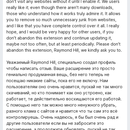
don't visit any websites without it until I enable it. We users
к
really like it; even though there aren't many downloads,
а
those who understand how it works truly admire it. It allows
5
you to remove so much unnecessary junk from websites,
з
and I like that you have complete control over it all. I really
5
hope, and I would be very happy for other users, if you
don't abandon this extension and continue updating it,
maybe not too often, but at least periodically. Please don't
abandon this extension, Raymond Hill, we kindly ask you to.
Уважаемый Raymond Hill, специально создал профиль
чтобы написать отзыв. Ваше расширение это просто
гениально продуманная вещь, без него теперь не
посещаю никакие сайты, пока его не включу. Нам
пользователям оно очень нравится, пускай не так много
скачиваний, но кто понимает как оно устроено, как
работает, те действительно восхищаются его работой.
С помощью него так можно много ненужного убрать,
разного хлама с сайтов и нравится что ты сам это всё
контролируешь. Очень надеюсь, я бы был очень рад и
другие пользователи если вы не забросите это
расширение, а продолжите обновлять, пускай не так