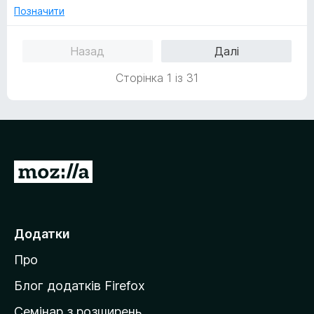
н
5
Позначити
к
з
а
5
Назад
Далі
5
з
Сторінка 1 із 31
5
П
е
р
е
Додатки
й
Про
т
и
Блог додатків Firefox
н
Семінар з розширень