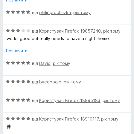
3
з
О
від
philipprochazka
,
рік тому
5
ц
і
О
н
від
Користувач Firefox 19057240
,
рік тому
ц
к
works good but really needs to have a night theme
і
а
н
5
Позначити
к
з
а
5
О
від
David
,
рік тому
3
ц
з
і
5
О
н
від
byegoogle
,
рік тому
ц
к
і
а
О
н
від
Користувач Firefox 18995183
,
рік тому
5
ц
к
з
і
а
5
О
н
від
Користувач Firefox 18910117
,
рік тому
5
ц
к
з
神
і
а
5