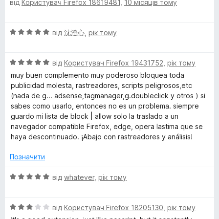
від
Користувач Firefox 18619481
,
10 місяців тому
ц
а
5
і
5
н
з
О
від
沈澄心
,
рік тому
к
5
ц
а
і
5
О
н
від
Користувач Firefox 19431752
,
рік тому
з
ц
к
5
muy buen complemento muy poderoso bloquea toda
і
а
publicidad molesta, rastreadores, scripts peligrosos,etc
н
5
(nada de g... adsense,tagmanager,g.doubleclick y otros ) si
к
з
sabes como usarlo, entonces no es un problema. siempre
а
5
guardo mi lista de block | allow solo la traslado a un
5
navegador compatible Firefox, edge, opera lastima que se
з
haya descontinuado. ¡Abajo con rastreadores y análisis!
5
Позначити
О
від
whatever
,
рік тому
ц
і
О
н
від
Користувач Firefox 18205130
,
рік тому
ц
к