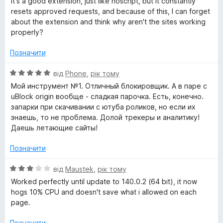
it's a good extension, just like noscript, but it constantly
і
а
resets approved requests, and because of this, I can forget
н
5
about the extension and think why aren't the sites working
к
з
properly?
а
5
3
Позначити
з
5
О
від
Phone
,
рік тому
ц
Мой инструмент №1. Отличный блокировщик. А в паре с
і
uBlock origin вообще - сладкая парочка. Есть, конечно.
н
запарки при скачивании с ютуба роликов, но если их
к
знаешь, то не проблема. Долой трекеры и аналитику!
а
Даешь летающие сайты!
5
з
Позначити
5
О
від
Maustek
,
рік тому
ц
Worked perfectly until update to 140.0.2 (64 bit), it now
і
hogs 10% CPU and doesn't save what i allowed on each
н
page.
к
а
Позначити