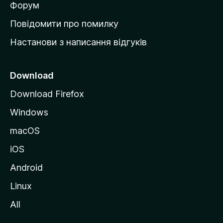
в
Форум
к
Повідомити про помилку
у
Настанови з написання відгуків
M
o
z
Download
i
Download Firefox
l
Windows
l
a
macOS
iOS
Android
Linux
All