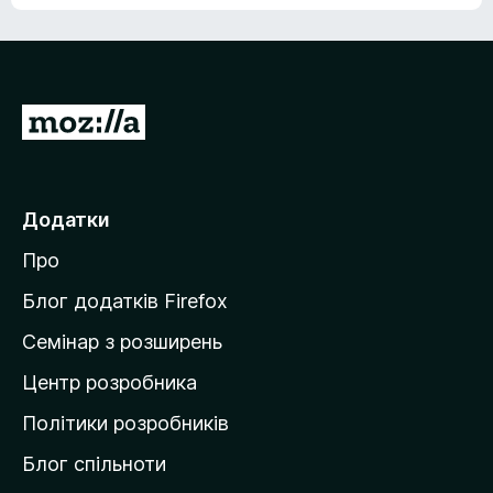
П
е
р
е
Додатки
й
Про
т
и
Блог додатків Firefox
н
Семінар з розширень
а
Центр розробника
д
о
Політики розробників
м
Блог спільноти
і