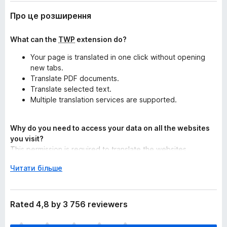
Про це розширення
What can the
TWP
extension do?
Your page is translated in one click without opening
new tabs.
Translate PDF documents.
Translate selected text.
Multiple translation services are supported.
Why do you need to access your data on all the websites
you visit?
This permission is required to translate the websites.
Р
Читати більше
How are the pages translated?
о
Pages are translated in real time using the translation service
з
of your choice.
г
Rated 4,8 by 3 756 reviewers
о
And how's my privacy?
р
Privacy policy
We do not collect any data. However, the