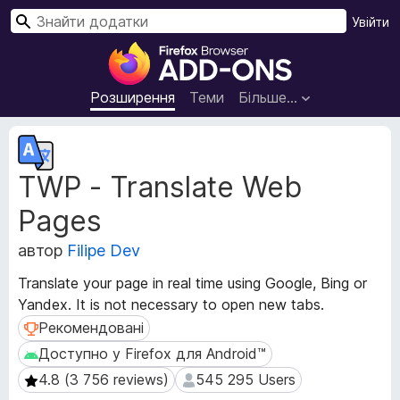
П
Увійти
о
Д
ш
о
у
д
Розширення
Теми
Більше…
к
а
т
М
к
е
TWP - Translate Web
т
и
а
б
Pages
д
р
а
а
автор
Filipe Dev
н
у
і
Translate your page in real time using Google, Bing or
з
р
Yandex. It is not necessary to open new tabs.
е
о
Рекомендовані
Рекомендовані
з
р
ш
а
Доступно у Firefox для Android™
Доступно у Firefox для Android™
и
F
4.8 (3 756 reviews)
545 295 Users
4.8 (3 756 reviews)
545 295 Users
р
i