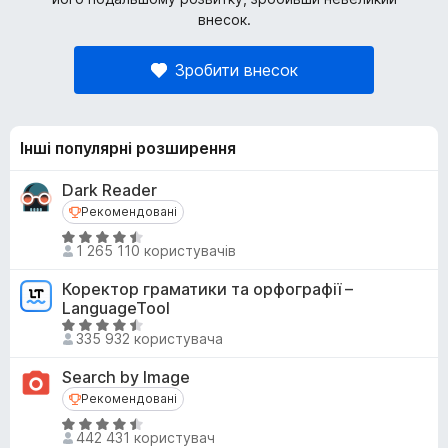
внесок.
Зробити внесок
Інші популярні розширення
Dark Reader
Рекомендовані
Рекомендовані
О
1 265 110 користувачів
ц
і
Коректор граматики та орфографії –
н
LanguageTool
к
О
335 932 користувача
а
ц
4
і
Search by Image
,
н
Рекомендовані
Рекомендовані
5
к
О
з
а
442 431 користувач
ц