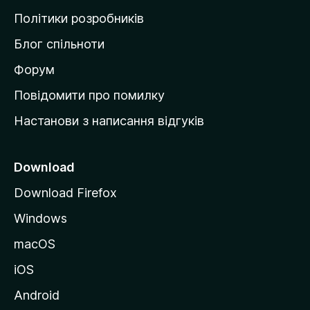
о
Політики розробників
м
Блог спільноти
і
в
Форум
к
Повідомити про помилку
у
Настанови з написання відгуків
M
o
z
Download
i
Download Firefox
l
Windows
l
a
macOS
iOS
Android