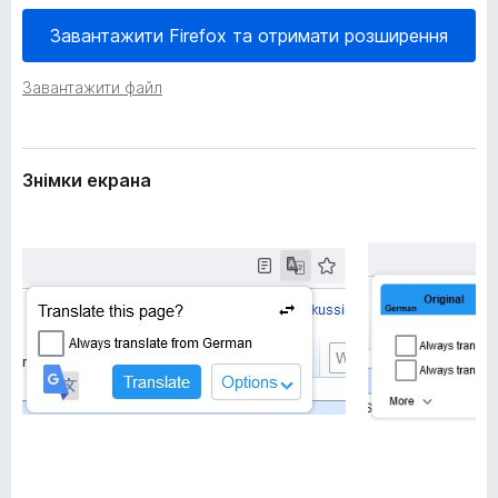
е
r
н
Завантажити Firefox та отримати розширення
e
н
f
я
Завантажити файл
o
x
Знімки екрана