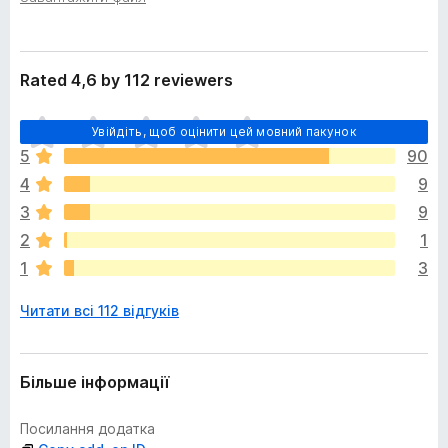
е
r
н
e
н
f
я
Rated 4,6 by 112 reviewers
o
x
Щ
Увійдіть, щоб оцінити цей мовний пакунок
е
5
90
н
4
9
е
м
3
9
а
2
1
є
1
3
о
ц
Читати всі 112 відгуків
і
н
о
к
Більше інформації
Посилання додатка