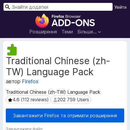
П
Увійти
о
Д
ш
о
у
д
Розширення
Теми
Більше…
к
а
т
М
к
е
Traditional Chinese (zh-
т
и
а
б
TW) Language Pack
д
р
а
а
автор
Firefox
н
у
і
Traditional Chinese (zh-TW) Language Pack
з
р
4.6 (112 reviews)
202 759 Users
4.6 (112 reviews)
202 759 Users
е
о
з
р
ш
а
Завантажити Firefox та отримати розширення
и
F
р
i
Завантажити файл