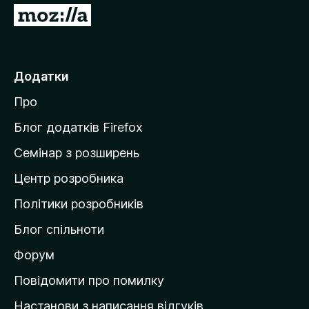
П
е
р
е
Додатки
й
Про
т
и
Блог додатків Firefox
н
Семінар з розширень
а
Центр розробника
д
о
Політики розробників
м
Блог спільноти
і
в
Форум
к
Повідомити про помилку
у
Настанови з написання відгуків