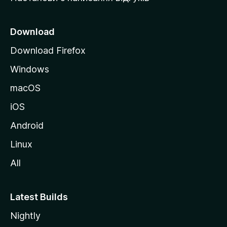
M
o
z
Download
i
Download Firefox
l
Windows
l
a
macOS
iOS
Android
Linux
All
Latest Builds
Nightly