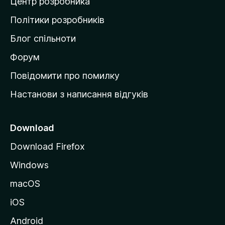
Центр розробника
д
о
Політики розробників
м
Блог спільноти
і
в
Форум
к
Повідомити про помилку
у
Настанови з написання відгуків
M
o
z
Download
i
Download Firefox
l
Windows
l
a
macOS
iOS
Android