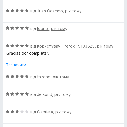
і
а
5
l
О
н
від
Juan Ocampo
,
рік тому
3
ц
к
з
(
і
а
5
О
н
від
leonel
,
рік тому
5
ц
к
з
M
і
а
5
О
н
від
Користувач Firefox 19103525
,
рік тому
5
é
ц
к
з
Gracias por completar.
і
а
5
x
н
5
Позначити
к
з
а
5
О
i
від
thirone
,
рік тому
5
ц
з
і
c
5
О
н
від
Jeikond
,
рік тому
ц
к
o
і
а
О
н
від
Gabriela
,
рік тому
5
)
ц
к
з
і
а
5