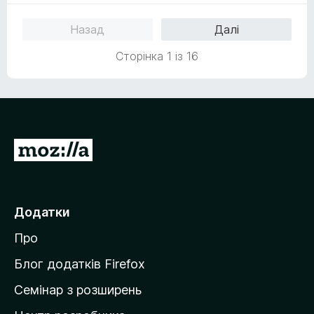
і
а
5
н
4
Назад
Далі
к
з
а
5
Сторінка 1 із 16
5
з
5
П
е
р
е
Додатки
й
Про
т
и
Блог додатків Firefox
н
Семінар з розширень
а