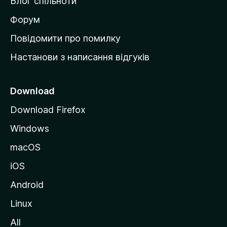
Блог спільноти
і
в
Форум
к
Повідомити про помилку
у
Настанови з написання відгуків
M
o
z
Download
i
Download Firefox
l
Windows
l
a
macOS
iOS
Android
Linux
All