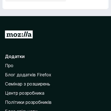
П
е
р
е
Додатки
й
Про
т
и
Блог додатків Firefox
н
Семінар з розширень
а
Центр розробника
д
о
Політики розробників
м