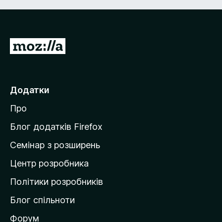
П
е
р
е
Додатки
й
Про
т
и
Блог додатків Firefox
н
Семінар з розширень
а
Центр розробника
д
о
Політики розробників
м
Блог спільноти
і
в
Форум