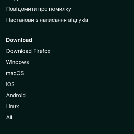
к
Повідомити про помилку
у
Настанови з написання відгуків
M
o
z
Download
i
Download Firefox
l
Windows
l
a
macOS
iOS
Android
Linux
All