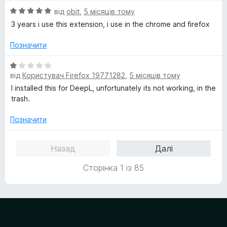
і
5
О
н
від
obit
,
5 місяців тому
з
ц
к
5
3 years i use this extension, i use in the chrome and firefox
і
а
н
5
Позначити
к
з
а
5
О
5
від
Користувач Firefox 19771282
,
5 місяців тому
ц
з
і
I installed this for DeepL, unfortunately its not working, in the
5
н
trash.
к
а
Позначити
1
з
Назад
Далі
5
Сторінка 1 із 85