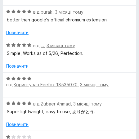
н
О
від
burak
,
3 місяці тому
к
ц
а
better than google's official chromium extension
і
5
н
з
Позначити
к
5
а
О
від
L.
,
3 місяці тому
5
ц
Simple, Works as of 5/26, Perfection.
з
і
5
н
Позначити
к
а
О
5
від
Користувач Firefox 18535070
,
3 місяці тому
ц
з
і
5
н
О
від
Zubaer Ahmad
,
3 місяці тому
к
ц
а
Super lightweight, easy to use, ありがとう.
і
5
н
з
Позначити
к
5
а
О