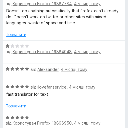
5
від
Користувач Firefox 19887784
,
4 місяці тому
ц
з
і
Doesn't do anything automatically that firefox can't already
5
н
do. Doesn't work on twitter or other sites with mixed
к
languages. waste of space and time.
а
1
Позначити
з
5
О
від
Користувач Firefox 19884048
,
4 місяці тому
ц
і
н
О
від
Aleksander
,
4 місяці тому
к
ц
а
і
1
О
н
від
ilovefanservice
,
4 місяці тому
з
ц
к
5
fast translator for text
і
а
н
5
Позначити
к
з
а
5
О
5
від
Користувач Firefox 18896950
,
4 місяці тому
ц