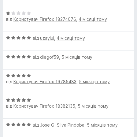
з
і
5
н
О
к
від
Користувач Firefox 18274076
,
4 місяці тому
ц
а
і
5
н
з
О
від
uzaylul
,
4 місяці тому
к
5
ц
а
і
1
О
н
від
diegof59
,
5 місяців тому
з
ц
к
5
і
а
О
н
5
від
Користувач Firefox 19785483
,
5 місяців тому
ц
к
з
і
а
5
н
5
О
к
з
від
Користувач Firefox 18382135
,
5 місяців тому
ц
а
5
і
5
н
з
О
від
Jose G. Silva Pindoba
,
5 місяців тому
к
5
ц
а