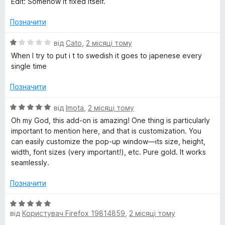
Edit: Somehow it fixed itself.
Позначити
О
від
Cato
,
2 місяці тому
ц
When I try to put i t to swedish it goes to japenese every
і
single time
н
к
Позначити
а
1
О
від
Imota
,
2 місяці тому
з
ц
Oh my God, this add-on is amazing! One thing is particularly
5
і
important to mention here, and that is customization. You
н
can easily customize the pop-up window—its size, height,
к
width, font sizes (very important!), etc. Pure gold. It works
а
seamlessly.
5
з
Позначити
5
О
від
Користувач Firefox 19814859
,
2 місяці тому
ц
і