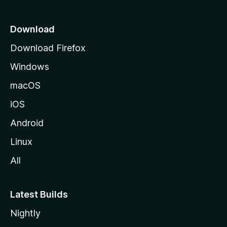
o
z
Download
i
Download Firefox
l
Windows
l
a
macOS
iOS
Android
Linux
All
Latest Builds
Nightly