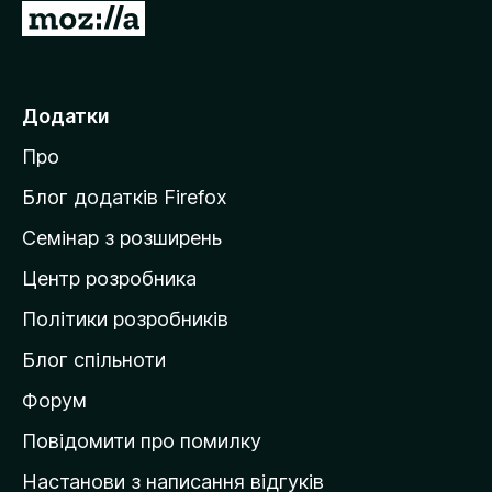
П
е
р
е
Додатки
й
Про
т
и
Блог додатків Firefox
н
Семінар з розширень
а
Центр розробника
д
о
Політики розробників
м
Блог спільноти
і
в
Форум
к
Повідомити про помилку
у
Настанови з написання відгуків
M