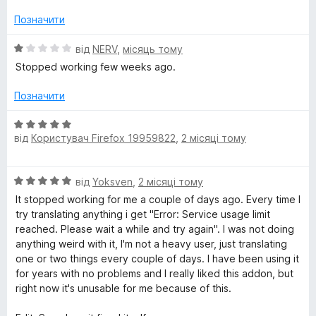
к
з
а
5
Позначити
T
1
з
О
від
NERV
,
місяць тому
r
5
ц
Stopped working few weeks ago.
і
a
н
Позначити
к
а
n
О
1
від
Користувач Firefox 19959822
,
2 місяці тому
ц
з
і
s
5
н
О
від
Yoksven
,
2 місяці тому
к
l
ц
а
It stopped working for me a couple of days ago. Every time I
і
5
try translating anything i get "Error: Service usage limit
a
н
з
reached. Please wait a while and try again". I was not doing
к
5
anything weird with it, I'm not a heavy user, just translating
а
t
one or two things every couple of days. I have been using it
5
for years with no problems and I really liked this addon, but
з
right now it's unusable for me because of this.
e
5