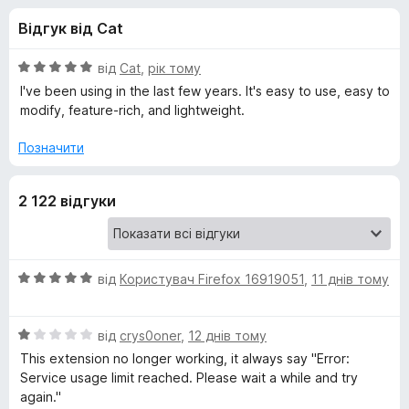
и
5
r
Відгук від Cat
e
д
f
О
від
Cat
,
рік тому
o
л
ц
I've been using in the last few years. It's easy to use, easy to
x
і
modify, feature-rich, and lightweight.
н
я
к
Позначити
а
S
5
2 122 відгуки
з
i
5
m
О
від
Користувач Firefox 16919051
,
11 днів тому
ц
p
і
О
н
від
crys0oner
,
12 днів тому
l
ц
к
This extension no longer working, it always say "Error:
і
а
Service usage limit reached. Please wait a while and try
н
e
5
again."