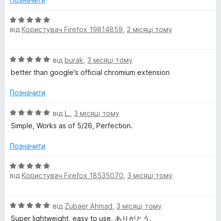
5
О
від
Користувач Firefox 19814859
,
2 місяці тому
ц
і
н
О
від
burak
,
3 місяці тому
к
ц
а
better than google's official chromium extension
і
5
н
з
Позначити
к
5
а
О
від
L.
,
3 місяці тому
5
ц
Simple, Works as of 5/26, Perfection.
з
і
5
н
Позначити
к
а
О
5
від
Користувач Firefox 18535070
,
3 місяці тому
ц
з
і
5
н
О
від
Zubaer Ahmad
,
3 місяці тому
к
ц
а
Super lightweight, easy to use, ありがとう.