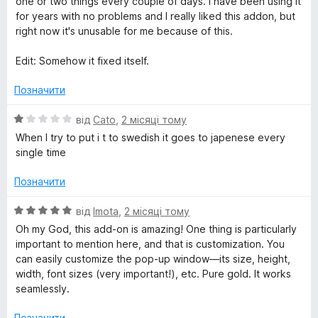
one or two things every couple of days. I have been using it
5
for years with no problems and I really liked this addon, but
з
right now it's unusable for me because of this.
5
Edit: Somehow it fixed itself.
Позначити
О
від
Cato
,
2 місяці тому
ц
When I try to put i t to swedish it goes to japenese every
і
single time
н
к
Позначити
а
1
О
від
Imota
,
2 місяці тому
з
ц
Oh my God, this add-on is amazing! One thing is particularly
5
і
important to mention here, and that is customization. You
н
can easily customize the pop-up window—its size, height,
к
width, font sizes (very important!), etc. Pure gold. It works
а
seamlessly.
5
з
Позначити