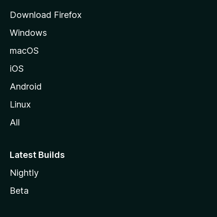
i
Download Firefox
l
Windows
l
a
macOS
iOS
Android
Linux
All
Latest Builds
Nightly
Beta