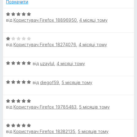
н
5
Позначити
к
з
а
5
О
5
від
Користувач Firefox 18896950
,
4 місяці тому
ц
з
і
5
н
О
к
від
Користувач Firefox 18274076
,
4 місяці тому
ц
а
і
5
н
з
О
від
uzaylul
,
4 місяці тому
к
5
ц
а
і
1
О
н
від
diegof59
,
5 місяців тому
з
ц
к
5
і
а
О
н
5
від
Користувач Firefox 19785483
,
5 місяців тому
ц
к
з
і
а
5
н
5
О
к
з
від
Користувач Firefox 18382135
,
5 місяців тому
ц
а
5