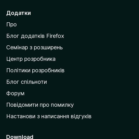
р
е
Додатки
й
Про
т
и
Блог додатків Firefox
н
Семінар з розширень
а
Центр розробника
д
о
Політики розробників
м
Блог спільноти
і
в
Форум
к
Повідомити про помилку
у
Настанови з написання відгуків
M
o
z
Download