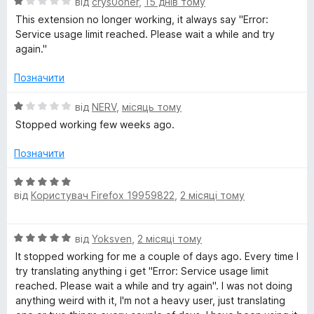
О
н
від
crys0oner
,
15 днів тому
5
ц
к
з
This extension no longer working, it always say "Error:
T
і
а
5
Service usage limit reached. Please wait a while and try
н
5
again."
r
к
з
а
5
Позначити
a
1
з
О
від
NERV
,
місяць тому
5
ц
n
Stopped working few weeks ago.
і
н
Позначити
s
к
а
О
l
1
від
Користувач Firefox 19959822
,
2 місяці тому
ц
з
і
a
5
н
О
від
Yoksven
,
2 місяці тому
к
ц
а
It stopped working for me a couple of days ago. Every time I
t
і
5
try translating anything i get "Error: Service usage limit
н
з
reached. Please wait a while and try again". I was not doing
e
к
5
anything weird with it, I'm not a heavy user, just translating
а