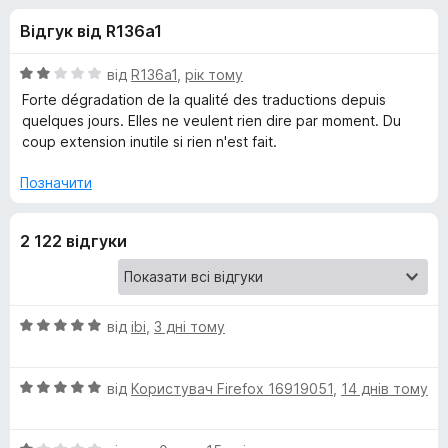
и
5
r
Відгук від R136a1
e
д
f
О
від
R136a1
,
рік тому
o
л
ц
Forte dégradation de la qualité des traductions depuis
x
і
quelques jours. Elles ne veulent rien dire par moment. Du
н
coup extension inutile si rien n'est fait.
я
к
а
Позначити
S
2
з
i
2 122 відгуки
5
m
О
від
ibi
,
3 дні тому
p
ц
і
l
О
н
від
Користувач Firefox 16919051
,
14 днів тому
ц
к
і
e
а