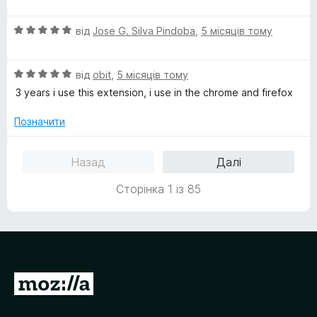
і
5
н
з
О
від
Jose G. Silva Pindoba
,
5 місяців тому
к
5
ц
а
і
5
О
н
від
obit
,
5 місяців тому
з
ц
к
5
3 years i use this extension, i use in the chrome and firefox
і
а
н
5
Позначити
к
з
а
5
Назад
Далі
5
з
Сторінка 1 із 85
5
П
е