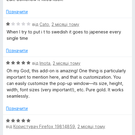
Позначити
О
від
Cato
,
2 місяці тому
ц
When I try to put i t to swedish it goes to japenese every
і
single time
н
к
Позначити
а
1
О
від
Imota
,
2 місяці тому
з
ц
Oh my God, this add-on is amazing! One thing is particularly
5
і
important to mention here, and that is customization. You
н
can easily customize the pop-up window—its size, height,
к
width, font sizes (very important!), etc. Pure gold. It works
а
seamlessly.
5
з
Позначити
5
О
від
Користувач Firefox 19814859
,
2 місяці тому
ц
і