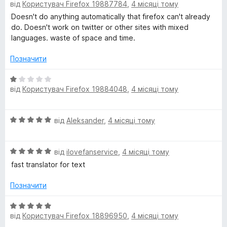
5
від
Користувач Firefox 19887784
,
4 місяці тому
ц
з
і
Doesn't do anything automatically that firefox can't already
5
н
do. Doesn't work on twitter or other sites with mixed
к
languages. waste of space and time.
а
1
Позначити
з
5
О
від
Користувач Firefox 19884048
,
4 місяці тому
ц
і
н
О
від
Aleksander
,
4 місяці тому
к
ц
а
і
1
О
н
від
ilovefanservice
,
4 місяці тому
з
ц
к
5
fast translator for text
і
а
н
5
Позначити
к
з
а
5
О
5
від
Користувач Firefox 18896950
,
4 місяці тому
ц
з