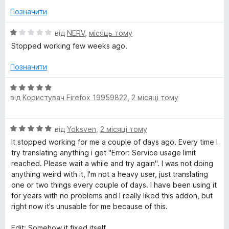
а
5
Позначити
T
1
з
О
від
NERV
,
місяць тому
r
5
ц
Stopped working few weeks ago.
і
a
н
Позначити
к
а
О
n
1
від
Користувач Firefox 19959822
,
2 місяці тому
ц
з
і
s
5
н
О
від
Yoksven
,
2 місяці тому
к
l
ц
а
It stopped working for me a couple of days ago. Every time I
і
5
try translating anything i get "Error: Service usage limit
н
a
з
reached. Please wait a while and try again". I was not doing
к
5
anything weird with it, I'm not a heavy user, just translating
а
one or two things every couple of days. I have been using it
t
5
for years with no problems and I really liked this addon, but
з
right now it's unusable for me because of this.
e
5
Edit: Somehow it fixed itself.