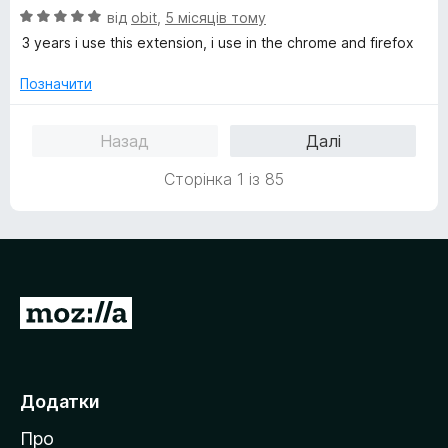
5
О
н
від
obit
,
5 місяців тому
з
ц
к
5
3 years i use this extension, i use in the chrome and firefox
і
а
н
5
Позначити
к
з
а
5
Назад
Далі
5
з
Сторінка 1 із 85
5
П
е
р
е
Додатки
й
Про
т