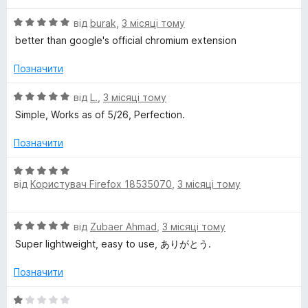
н
О
від
burak
,
3 місяці тому
к
ц
а
better than google's official chromium extension
і
5
н
з
Позначити
к
5
а
О
від
L.
,
3 місяці тому
5
ц
Simple, Works as of 5/26, Perfection.
з
і
5
н
Позначити
к
а
О
5
від
Користувач Firefox 18535070
,
3 місяці тому
ц
з
і
5
н
О
від
Zubaer Ahmad
,
3 місяці тому
к
ц
а
Super lightweight, easy to use, ありがとう.
і
5
н
з
Позначити
к
5
а
О