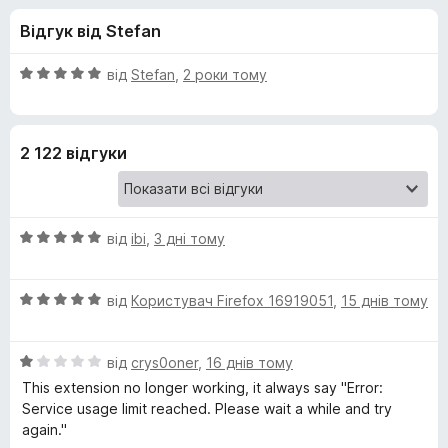
и
5
r
Відгук від Stefan
e
д
f
О
від
Stefan
,
2 роки тому
o
л
ц
x
і
н
я
2 122 відгуки
к
а
S
5
з
О
i
від
ibi
,
3 дні тому
5
ц
і
m
О
н
від
Користувач Firefox 16919051
,
15 днів тому
ц
к
p
і
а
О
н
від
crys0oner
,
16 днів тому
5
l
ц
к
з
This extension no longer working, it always say "Error:
і
а
5
Service usage limit reached. Please wait a while and try
н
5
again."
e
к
з