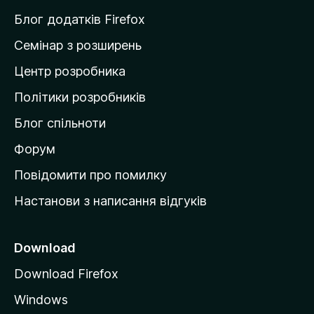
и
Блог додатків Firefox
н
Семінар з розширень
а
Центр розробника
д
о
Політики розробників
м
Блог спільноти
і
в
Форум
к
Повідомити про помилку
у
Настанови з написання відгуків
M
o
z
Download
i
Download Firefox
l
Windows
l