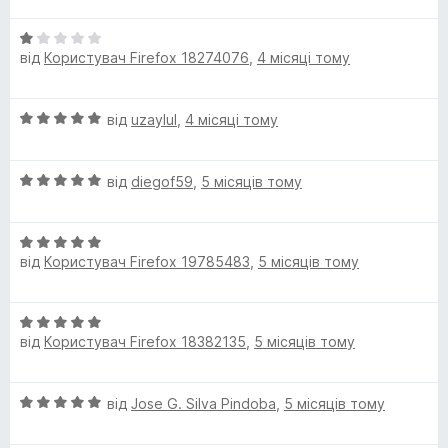
і
5
н
О
к
від
Користувач Firefox 18274076
,
4 місяці тому
ц
а
і
5
н
з
О
від
uzaylul
,
4 місяці тому
к
5
ц
а
і
1
О
н
від
diegof59
,
5 місяців тому
з
ц
к
5
і
а
О
н
5
від
Користувач Firefox 19785483
,
5 місяців тому
ц
к
з
і
а
5
н
5
О
к
з
від
Користувач Firefox 18382135
,
5 місяців тому
ц
а
5
і
5
н
з
О
від
Jose G. Silva Pindoba
,
5 місяців тому
к
5
ц
а
і