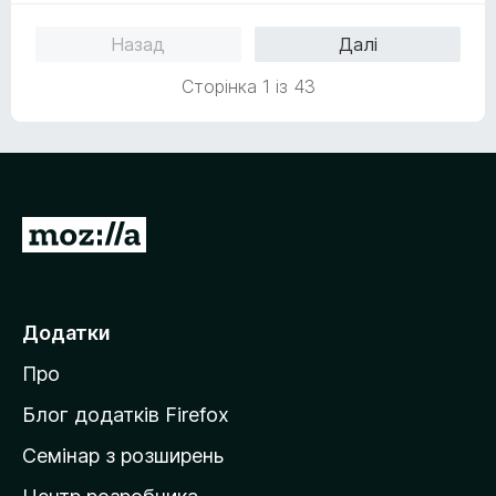
5
Назад
Далі
з
5
Сторінка 1 із 43
П
е
р
е
Додатки
й
Про
т
и
Блог додатків Firefox
н
Семінар з розширень
а