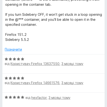
opening in the container tab.
If you turn Sidebery OFF, it won’t get stuck in a loop opening
in the @*** container, and you’ll be able to open it in the
specified container.
Firefox 151..2
Sidebery 5.5.2
Позначити
О
від
Користувач Firefox 13637550
,
3 місяці тому
ц
і
н
О
к
від
Користувач Firefox 14661576
,
3 місяці тому
ц
а
і
5
н
з
О
від
hexfactor
,
3 місяці тому
к
5
ц
а