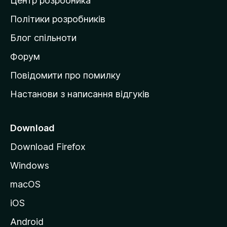
Центр розробника
д
о
Політики розробників
м
Блог спільноти
і
в
Форум
к
Повідомити про помилку
у
Настанови з написання відгуків
M
o
z
Download
i
Download Firefox
l
Windows
l
a
macOS
iOS
Android