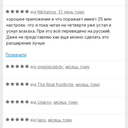
і
r
О
н
від
Nikitamce
,
21 день тому
ц
к
хорошее приложение и что поражает имеет 25 млн
y
і
а
настроек. что я пока читал на четверти уже устал и
н
5
уснул ахахаха. При это всё переведено на русский.
к
з
Даже не представляю как еще можно сделать это
а
5
расширение лучше
5
з
Позначити
5
О
від
onepiecebdy
,
місяць тому
ц
і
О
н
від
The Real frostbyte
,
місяць тому
ц
к
і
а
О
н
від
Ugarov
,
місяць тому
5
ц
к
з
і
а
5
О
н
від
lapo
,
місяць тому
5
ц
к
з