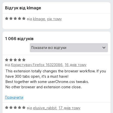
и
5
r
Відгук від kImage
e
д
f
О
від
kImage
,
рік тому
o
л
ц
x
і
н
я
1 066 відгуків
к
а
S
5
з
О
i
5
від
Користувач Firefox 16323086
,
16 днів тому
ц
і
This extension totally changes the browser workflow. If you
d
н
have 300 tabs open, it's a must have!
к
Best together with some userChrome.css tweaks.
e
а
No other browser and extension come close.
5
b
з
Позначити
5
О
від
elusive_rabbit
,
17 днів тому
e
ц