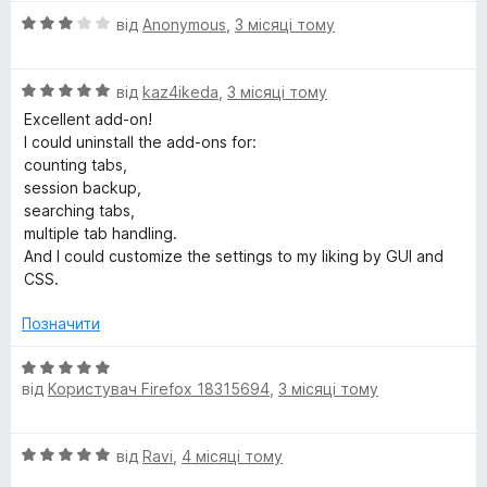
і
5
О
н
від
Anonymous
,
3 місяці тому
з
ц
к
5
і
а
О
н
від
kaz4ikeda
,
3 місяці тому
5
ц
к
з
Excellent add-on!
і
а
5
I could uninstall the add-ons for:
н
3
counting tabs,
к
з
session backup,
а
5
searching tabs,
5
multiple tab handling.
з
And I could customize the settings to my liking by GUI and
5
CSS.
Позначити
О
від
Користувач Firefox 18315694
,
3 місяці тому
ц
і
н
О
від
Ravi
,
4 місяці тому
к
ц
а