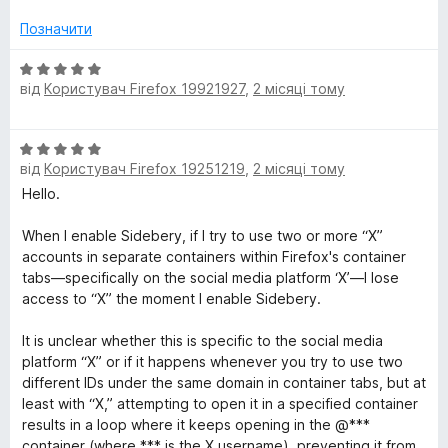
н
к
Позначити
а
1
О
з
від
Користувач Firefox 19921927
,
2 місяці тому
ц
5
і
н
О
к
від
Користувач Firefox 19251219
,
2 місяці тому
ц
а
і
Hello.
5
н
з
к
When I enable Sidebery, if I try to use two or more “X”
5
а
accounts in separate containers within Firefox's container
5
tabs—specifically on the social media platform ‘X’—I lose
з
access to “X” the moment I enable Sidebery.
5
It is unclear whether this is specific to the social media
platform “X” or if it happens whenever you try to use two
different IDs under the same domain in container tabs, but at
least with “X,” attempting to open it in a specified container
results in a loop where it keeps opening in the @***
container (where *** is the X username), preventing it from