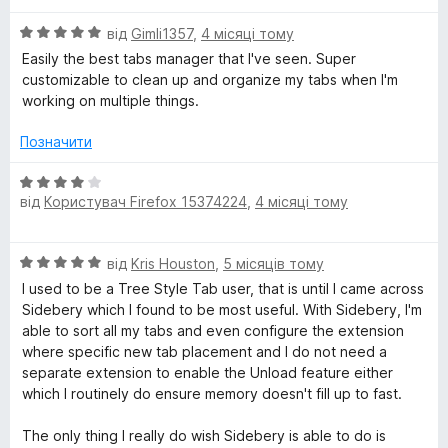
і
5
О
н
від
Gimli1357
,
4 місяці тому
з
ц
к
5
Easily the best tabs manager that I've seen. Super
і
а
customizable to clean up and organize my tabs when I'm
н
5
working on multiple things.
к
з
а
5
Позначити
5
з
О
5
від
Користувач Firefox 15374224
,
4 місяці тому
ц
і
н
О
від
Kris Houston
,
5 місяців тому
к
ц
а
I used to be a Tree Style Tab user, that is until I came across
і
4
Sidebery which I found to be most useful. With Sidebery, I'm
н
з
able to sort all my tabs and even configure the extension
к
5
where specific new tab placement and I do not need a
а
separate extension to enable the Unload feature either
5
which I routinely do ensure memory doesn't fill up to fast.
з
5
The only thing I really do wish Sidebery is able to do is