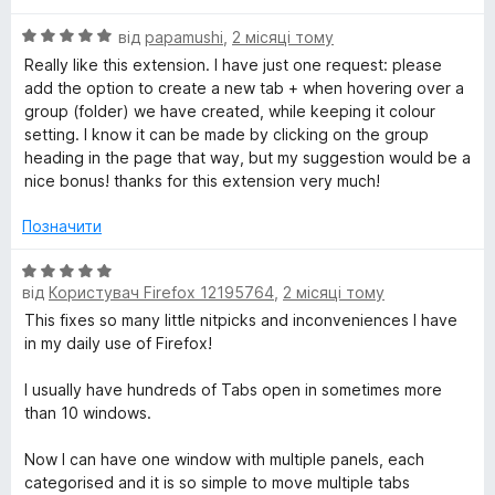
і
а
5
О
н
від
papamushi
,
2 місяці тому
5
ц
к
з
Really like this extension. I have just one request: please
і
а
5
add the option to create a new tab + when hovering over a
н
5
group (folder) we have created, while keeping it colour
к
з
setting. I know it can be made by clicking on the group
а
5
heading in the page that way, but my suggestion would be a
5
nice bonus! thanks for this extension very much!
з
5
Позначити
О
від
Користувач Firefox 12195764
,
2 місяці тому
ц
і
This fixes so many little nitpicks and inconveniences I have
н
in my daily use of Firefox!
к
а
I usually have hundreds of Tabs open in sometimes more
5
than 10 windows.
з
5
Now I can have one window with multiple panels, each
categorised and it is so simple to move multiple tabs