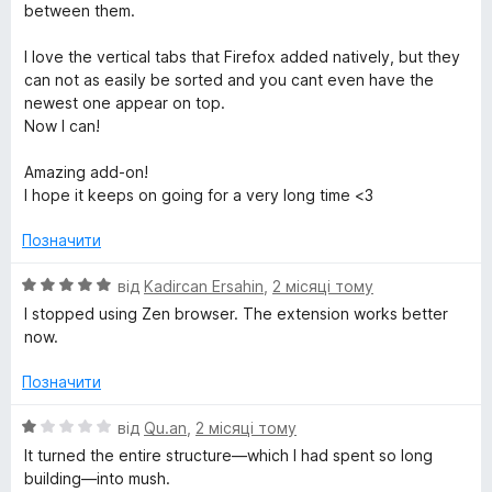
between them.
I love the vertical tabs that Firefox added natively, but they
can not as easily be sorted and you cant even have the
newest one appear on top.
Now I can!
Amazing add-on!
I hope it keeps on going for a very long time <3
Позначити
О
від
Kadircan Ersahin
,
2 місяці тому
ц
I stopped using Zen browser. The extension works better
і
now.
н
к
Позначити
а
5
О
від
Qu.an
,
2 місяці тому
з
ц
It turned the entire structure—which I had spent so long
5
і
building—into mush.