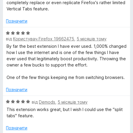
completely replace or even replicate Firefox's rather limited
Vertical Tabs feature.
Позначити
О
від
Користувач Firefox 19662475
,
5 місяців тому
ц
і
By far the best extension I have ever used. 1,000% changed
н
how I use the internet and is one of the few things I have
к
ever used that legitimately boost productivity. Throwing the
а
owner a few bucks to support the effort.
5
з
One of the few things keeping me from switching browsers.
5
Позначити
О
від
Demods
,
5 місяців тому
ц
This extension works great, but I wish I could use the "split
і
tabs" feature.
н
к
Позначити
а