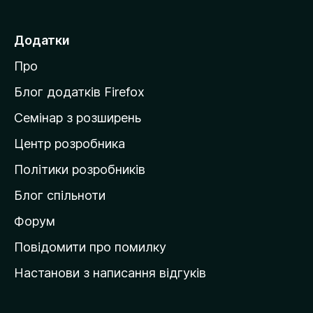
р
е
Додатки
й
Про
т
и
Блог додатків Firefox
н
Семінар з розширень
а
Центр розробника
д
о
Політики розробників
м
Блог спільноти
і
в
Форум
к
Повідомити про помилку
у
Настанови з написання відгуків
M
o