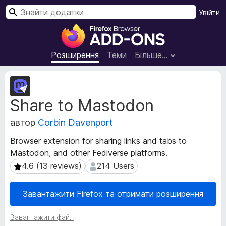
П
Увійти
о
Д
ш
о
у
д
Розширення
Теми
Більше…
к
а
т
М
к
е
Share to Mastodon
т
и
а
б
автор
Corbin Davenport
д
р
а
а
Browser extension for sharing links and tabs to
н
у
Mastodon, and other Fediverse platforms.
і
з
р
4.6 (13 reviews)
214 Users
4.6 (13 reviews)
214 Users
е
о
з
р
Завантажити Firefox та отримати розширення
ш
а
и
F
Завантажити файл
р
i