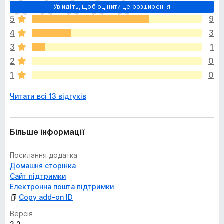
Щ
Увійдіть, щоб оцінити це розширення
е
5
9
н
4
3
е
м
3
1
а
2
0
є
1
0
о
ц
Читати всі 13 відгуків
і
н
о
к
Більше інформації
Посилання додатка
Домашня сторінка
Сайт підтримки
Електронна пошта підтримки
Copy add-on ID
Версія