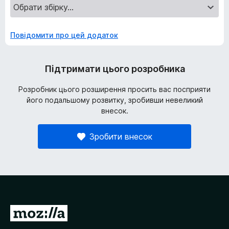
Повідомити про цей додаток
Підтримати цього розробника
Розробник цього розширення просить вас посприяти
його подальшому розвитку, зробивши невеликий
внесок.
Зробити внесок
П
е