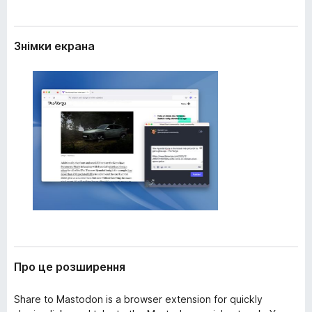
е
r
н
e
н
Знімки екрана
f
я
o
x
Про це розширення
Share to Mastodon is a browser extension for quickly