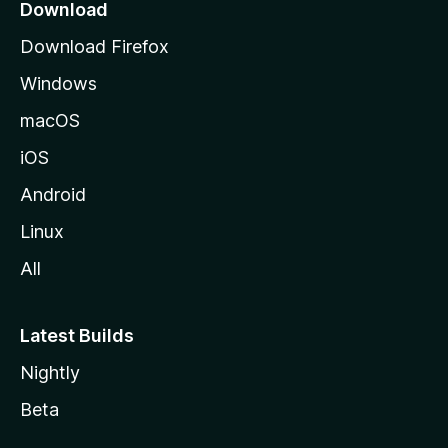
z
Download
i
Download Firefox
l
Windows
l
a
macOS
iOS
Android
Linux
All
Latest Builds
Nightly
Beta