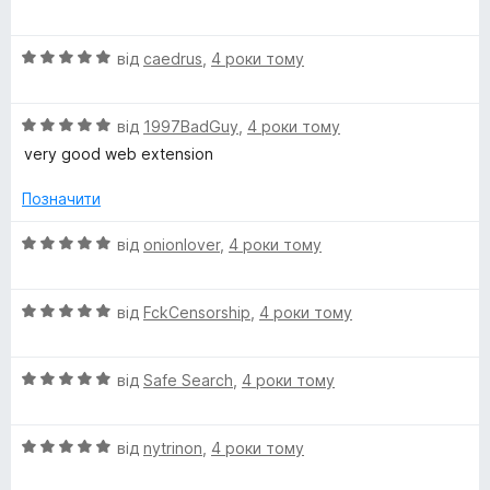
ц
к
з
і
а
5
О
н
від
caedrus
,
4 роки тому
5
ц
к
з
і
а
5
О
н
від
1997BadGuy
,
4 роки тому
5
ц
к
з
very good web extension
і
а
5
н
5
Позначити
к
з
а
5
О
від
onionlover
,
4 роки тому
5
ц
з
і
5
О
н
від
FckCensorship
,
4 роки тому
ц
к
і
а
О
н
від
Safe Search
,
4 роки тому
5
ц
к
з
і
а
5
О
н
від
nytrinon
,
4 роки тому
5
ц
к
з