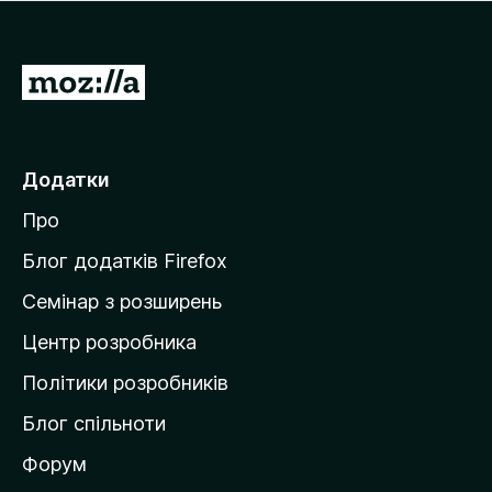
П
е
р
е
Додатки
й
Про
т
и
Блог додатків Firefox
н
Семінар з розширень
а
Центр розробника
д
о
Політики розробників
м
Блог спільноти
і
в
Форум