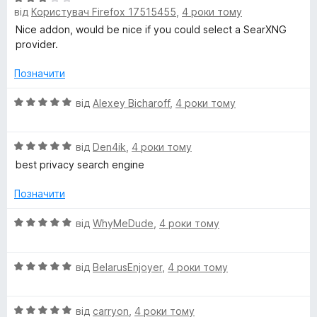
i
від
Користувач Firefox 17515455
,
4 роки тому
ц
к
з
і
а
5
Nice addon, would be nice if you could select a SearXNG
n
н
5
provider.
к
з
e
а
5
Позначити
3
з
О
від
Alexey Bicharoff
,
4 роки тому
5
ц
і
О
н
від
Den4ik
,
4 роки тому
ц
к
best privacy search engine
і
а
н
5
Позначити
к
з
а
5
О
від
WhyMeDude
,
4 роки тому
5
ц
з
і
5
О
н
від
BelarusEnjoyer
,
4 роки тому
ц
к
і
а
О
н
від
carryon
,
4 роки тому
5