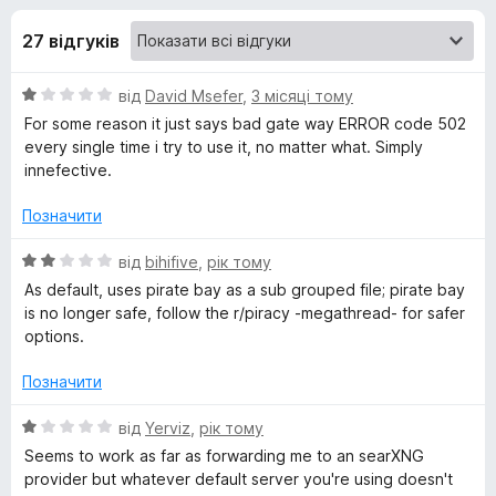
и
5
r
27 відгуків
e
д
f
О
від
David Msefer
,
3 місяці тому
o
л
ц
For some reason it just says bad gate way ERROR code 502
x
і
every single time i try to use it, no matter what. Simply
я
н
innefective.
к
S
а
Позначити
1
з
О
від
bihifive
,
рік тому
e
5
ц
As default, uses pirate bay as a sub grouped file; pirate bay
і
is no longer safe, follow the r/piracy -megathread- for safer
a
н
options.
к
r
а
Позначити
2
X
з
О
від
Yerviz
,
рік тому
5
ц
Seems to work as far as forwarding me to an searXNG
і
N
provider but whatever default server you're using doesn't