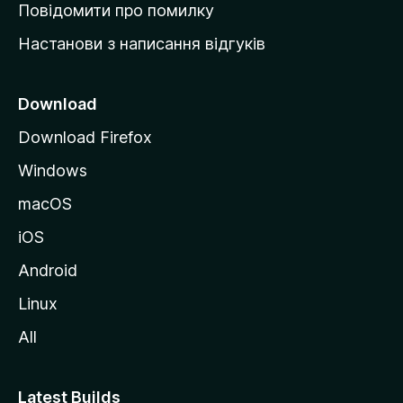
к
Повідомити про помилку
у
Настанови з написання відгуків
M
o
z
Download
i
Download Firefox
l
Windows
l
a
macOS
iOS
Android
Linux
All
Latest Builds