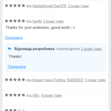
S
О
від
HedgehogInTheCPP
,
2 роки тому
ц
e
і
О
н
від
SerW
,
3 роки тому
ц
к
a
Thanks for your extension, good work! :-)
і
а
н
5
Позначити
r
к
з
а
5
Відповідь розробника
оприлюднено
2 роки тому
c
5
Thanks!
з
5
h
Позначити
E
О
від
Користувач Firefox 16463657
,
3 роки тому
ц
n
і
О
н
від
i18n
,
4 роки тому
g
ц
к
і
а
О
н
5