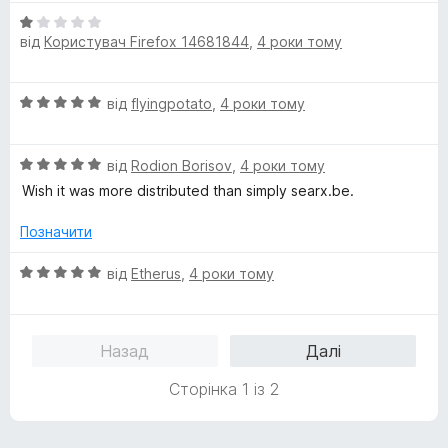
і
а
5
О
н
5
від
Користувач Firefox 14681844
,
4 роки тому
ц
к
з
і
а
5
н
5
О
від
flyingpotato
,
4 роки тому
к
з
ц
а
5
і
1
О
н
від
Rodion Borisov
,
4 роки тому
з
ц
к
5
Wish it was more distributed than simply searx.be.
і
а
н
5
Позначити
к
з
а
5
О
від
Etherus
,
4 роки тому
5
ц
з
і
5
н
Назад
Далі
к
а
Сторінка 1 із 2
5
з
5