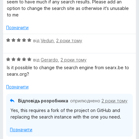
н
seem to have much if any search results. Please add an
к
option to change the search site as otherwise it's unusable
G
а
to me
1
-
з
Позначити
5
P
О
від
Vedun
,
2 роки тому
ц
і
r
О
н
від
Gerardo
,
2 роки тому
ц
к
Is it possible to change the search engine from searx.be to
i
і
а
searx.org?
н
5
v
к
з
Позначити
а
5
5
a
Відповідь розробника
оприлюднено
2 роки тому
з
Yes, this requires a fork of the project on GitHub and
5
c
replacing the search instance with the one you need.
y
Позначити