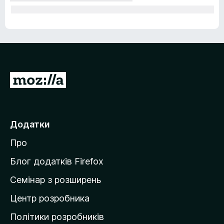
П
е
р
е
Додатки
й
Про
т
и
Блог додатків Firefox
н
Семінар з розширень
а
Центр розробника
д
о
Політики розробників