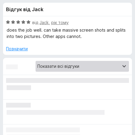
и
5
r
Відгук від Jack
e
д
f
О
від
Jack
,
рік тому
o
л
ц
does the job well. can take massive screen shots and splits
x
і
into two pictures. Other apps cannot.
н
я
к
Позначити
а
A
5
з
w
5
e
s
o
m