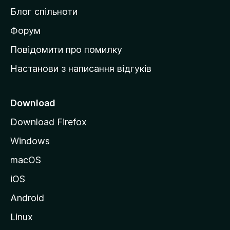
м
Блог спільноти
і
в
Форум
к
Повідомити про помилку
у
Настанови з написання відгуків
M
o
z
Download
i
Download Firefox
l
Windows
l
a
macOS
iOS
Android
Linux