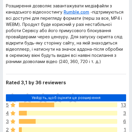
Розширення дозволяє завантажувати медіафайли з
канадського відеохостингу
Rumble.com
-підтримуються
всі доступні для перегляду формати (перш за все, MP4 і
WEBM). Продукт буде корисний у разі нестабільної
роботи Сервісу або його примусового блокування
провайдерами через цензуру. Для запуску скрипта слід
відкрити будь-яку сторінку сайту, на якій знаходиться
відеоплеєр, і натиснути на значок аддона-після обробки
в окремому вікні будуть видані всі наявні посилання з
різними дозволами відео (240, 360, 720 і т. д.)
Rated 3,1 by 36 reviewers
Щ
Увійдіть, щоб оцінити це розширення
е
5
13
н
4
3
е
м
3
6
а
2
1