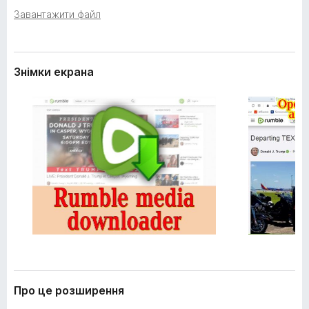
е
r
Завантажити файл
н
e
н
f
я
o
Знімки екрана
x
Про це розширення