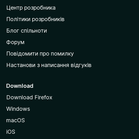
а
Центр розробника
д
о
Політики розробників
м
Блог спільноти
і
в
Форум
к
Повідомити про помилку
у
Настанови з написання відгуків
M
o
z
Download
i
Download Firefox
l
Windows
l
a
macOS
iOS