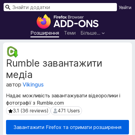
П
Увійти
о
Д
ш
о
у
д
Розширення
Теми
Більше…
к
а
т
М
к
е
Rumble завантажити
т
и
а
б
медіа
д
р
а
а
автор
Vikingus
н
у
і
Надає можливість завантажувати відеоролики і
з
р
фотографії з Rumble.com
е
о
3.1 (36 reviews)
471 Users
3.1 (36 reviews)
471 Users
з
р
ш
а
и
F
Завантажити Firefox та отримати розширення
р
i