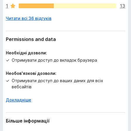
є
1
13
о
ц
Читати всі 36 відгуків
і
н
о
к
Permissions and data
Необхідні дозволи:
Отримувати доступ до вкладок браузера
Необов'язкові дозволи:
Отримувати доступ до ваших даних для всіх
вебсайтів
Докладніше
Більше інформації