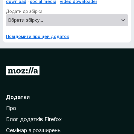
download
social media
video downloader
Додати до збірки
Повідомити про цей додаток
П
е
р
е
Додатки
й
Про
т
и
Блог додатків Firefox
н
Семінар з розширень