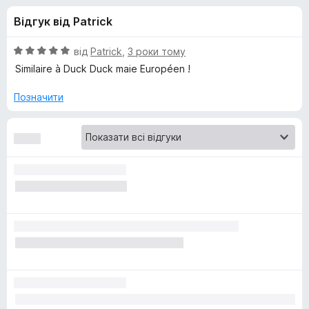
и
5
r
Відгук від Patrick
e
д
f
О
від
Patrick
,
3 роки тому
o
л
ц
Similaire à Duck Duck maie Européen !
x
і
н
Позначити
я
к
а
Q
5
з
w
5
a
n
t
-