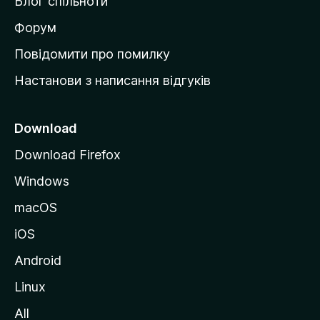
Блог спільноти
і
в
Форум
к
Повідомити про помилку
у
Настанови з написання відгуків
M
o
z
Download
i
Download Firefox
l
Windows
l
a
macOS
iOS
Android
Linux
All