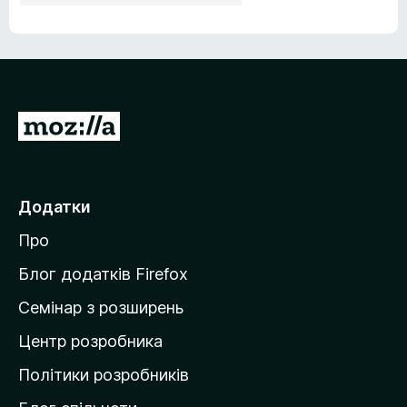
П
е
р
е
Додатки
й
Про
т
и
Блог додатків Firefox
н
Семінар з розширень
а
Центр розробника
д
о
Політики розробників
м