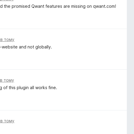
nd the promised Qwant features are missing on qwant.com!
ів тому
r-website and not globally.
ів тому
of this plugin all works fine.
ів тому