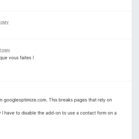
тому
 тому
que vous faites !
m googleoptimize.com. This breaks pages that rely on
 I have to disable the add-on to use a contact form on a