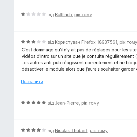
з
н
5
к
О
від
Bullfinch
,
рік тому
а
ц
5
і
з
н
5
к
О
від
Користувач Firefox 18937561
,
рік том
а
ц
C'est dommage qu'il n'y ait pas de réglages pour les sit
1
і
vidéos d'intro sur un site que je consulte régulièrement 
з
н
Les autres anti-pub réagissent correctement et ne bloqu
5
к
désactiver le module alors que j'aurais souhaiter garde
а
3
Позначити
з
5
О
від
Jean-Pierre
,
рік тому
ц
і
н
к
О
від
Nicolas Thubert
,
рік тому
а
ц