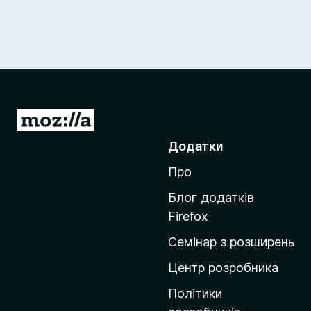
П
е
Додатки
р
Про
е
й
Блог додатків
т
Firefox
и
Семінар з розширень
н
а
Центр розробника
д
Політики
о