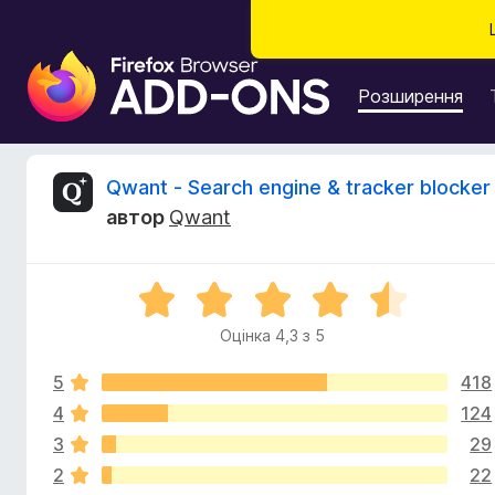
Д
о
Розширення
д
а
т
В
Qwant - Search engine & tracker blocker
к
автор
Qwant
и
і
б
р
д
О
а
ц
у
Оцінка 4,3 з 5
г
і
з
н
е
5
418
к
у
р
а
4
124
4
а
3
29
к
,
F
2
22
3
i