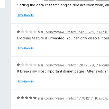
ц
Setting the default search engine doesn't even work, a
і
н
Позначити
к
а
1
О
від
Користувач Firefox 15099679
,
7 місяц
з
ц
Blocking feature is unwanted. You can only disable it pe
5
і
н
Позначити
к
а
1
О
від
Користувач Firefox 17872579
,
7 місяц
з
ц
It breaks my most important itranet pages! After switching 
5
і
н
Позначити
к
а
1
О
від
Користувач Firefox 17781217
,
10 місяц
з
ц
5
і