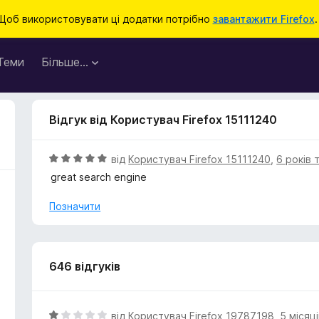
Щоб використовувати ці додатки потрібно
завантажити Firefox
.
Теми
Більше…
Відгук від Користувач Firefox 15111240
О
від
Користувач Firefox 15111240
,
6 років 
ц
great search engine
і
н
Позначити
к
а
5
з
646 відгуків
5
О
від
Користувач Firefox 19787198
,
5 місяц