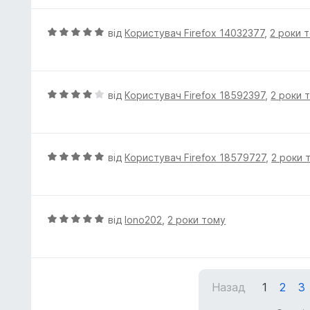
5
О
від
Користувач Firefox 14032377
,
2 роки 
ц
і
н
к
О
від
Користувач Firefox 18592397
,
2 роки 
а
ц
5
і
з
н
5
к
О
від
Користувач Firefox 18579727
,
2 роки 
а
ц
4
і
з
н
5
к
О
від
lono202
,
2 роки тому
а
ц
5
і
з
н
5
к
Назад
1
2
3
а
5