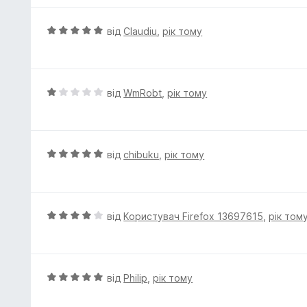
н
к
О
від
Claudiu
,
рік тому
а
ц
5
і
з
н
5
к
О
від
WmRobt
,
рік тому
а
ц
5
і
з
н
5
к
О
від
chibuku
,
рік тому
а
ц
1
і
з
н
5
к
О
від
Користувач Firefox 13697615
,
рік том
а
ц
5
і
з
н
5
к
О
від
Philip
,
рік тому
а
ц
4
і