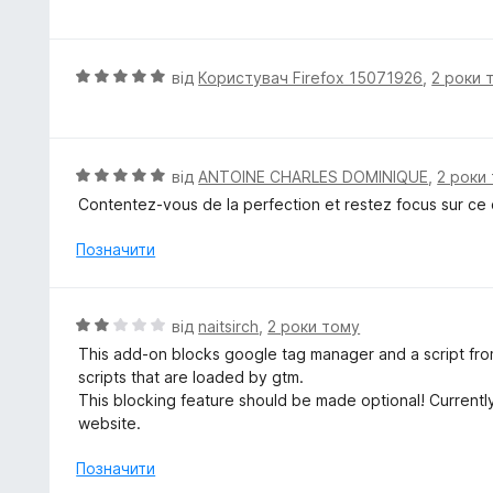
ц
5
і
з
н
5
к
О
від
Користувач Firefox 15071926
,
2 роки 
а
ц
5
і
з
н
5
к
О
від
ANTOINE CHARLES DOMINIQUE
,
2 роки
а
ц
Contentez-vous de la perfection et restez focus sur ce 
5
і
з
н
Позначити
5
к
а
5
О
від
naitsirch
,
2 роки тому
з
ц
This add-on blocks google tag manager and a script fro
5
і
scripts that are loaded by gtm.
н
This blocking feature should be made optional! Currently
к
website.
а
2
Позначити
з