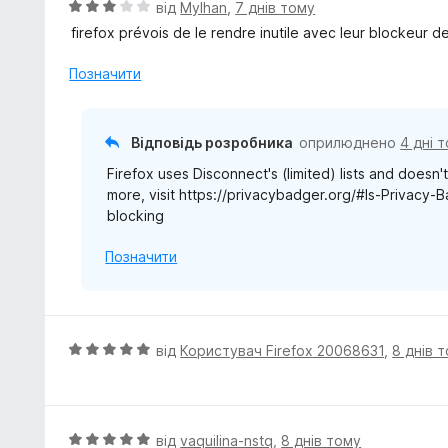
О
від
Mylhan
,
7 днів тому
ц
firefox prévois de le rendre inutile avec leur blockeur d
і
н
Позначити
к
а
3
Відповідь розробника
оприлюднено
4 дні 
з
Firefox uses Disconnect's (limited) lists and doesn'
5
more, visit https://privacybadger.org/#Is-Privacy-
blocking
Позначити
О
від
Користувач Firefox 20068631
,
8 днів 
ц
і
н
к
О
від
vaquilina-nstq
,
8 днів тому