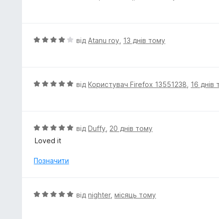
а
ц
5
і
з
н
5
к
О
від
Atanu roy
,
13 днів тому
а
ц
5
і
з
н
5
к
О
від
Користувач Firefox 13551238
,
16 днів
а
ц
4
і
з
н
5
к
О
від
Duffy
,
20 днів тому
а
ц
Loved it
5
і
з
н
Позначити
5
к
а
5
О
від
nighter
,
місяць тому
з
ц
5
і