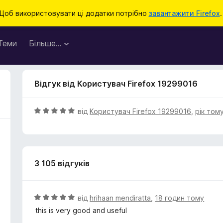
Щоб використовувати ці додатки потрібно
завантажити Firefox
.
Теми
Більше…
Відгук від Користувач Firefox 19299016
О
від
Користувач Firefox 19299016
,
рік том
ц
і
н
к
3 105 відгуків
а
5
з
5
О
від
hrihaan mendiratta
,
18 годин тому
ц
this is very good and useful
і