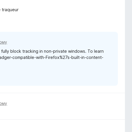
e traqueur
тому
t fully block tracking in non-private windows. To learn
Badger-compatible-with-Firefox%27s-built-in-content-
тому