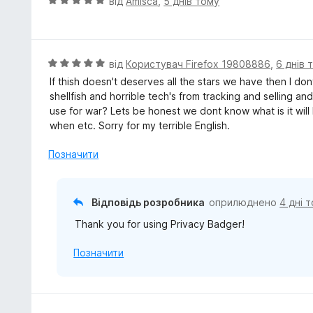
О
від
Amisca
,
5 днів тому
ц
і
н
к
О
від
Користувач Firefox 19808886
,
6 днів 
а
ц
If thish doesn't deserves all the stars we have then I do
5
і
shellfish and horrible tech's from tracking and selling a
з
н
use for war? Lets be honest we dont know what is it wi
5
к
when etc. Sorry for my terrible English.
а
5
Позначити
з
5
Відповідь розробника
оприлюднено
4 дні 
Thank you for using Privacy Badger!
Позначити