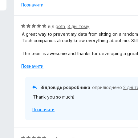
н
Позначити
к
а
5
О
від
gotn
,
3 дні тому
з
ц
A great way to prevent my data from sitting on a rando
5
і
Tech companies already knew everything about me. Still, t
н
к
The team is awesome and thanks for developing a great
а
5
Позначити
з
5
Відповідь розробника
оприлюднено
2 дні 
Thank you so much!
Позначити