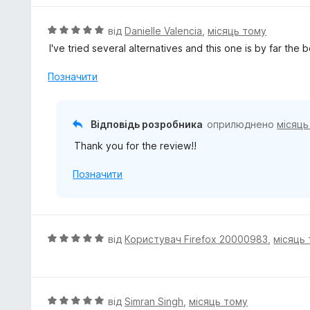
з
н
5
к
О
від
Danielle Valencia
,
місяць тому
а
ц
I've tried several alternatives and this one is by far the
4
і
з
н
Позначити
5
к
а
5
Відповідь розробника
оприлюднено
місяць
з
Thank you for the review!!
5
Позначити
О
від
Користувач Firefox 20000983
,
місяць
ц
і
н
к
О
від
Simran Singh
,
місяць тому