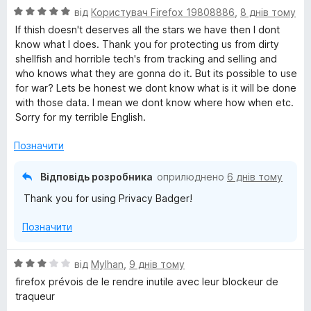
О
н
від
Користувач Firefox 19808886
,
8 днів тому
ц
к
If thish doesn't deserves all the stars we have then I dont
і
а
know what I does. Thank you for protecting us from dirty
н
5
shellfish and horrible tech's from tracking and selling and
к
з
who knows what they are gonna do it. But its possible to use
а
5
for war? Lets be honest we dont know what is it will be done
5
with those data. I mean we dont know where how when etc.
з
Sorry for my terrible English.
5
Позначити
Відповідь розробника
оприлюднено
6 днів тому
Thank you for using Privacy Badger!
Позначити
О
від
Mylhan
,
9 днів тому
ц
firefox prévois de le rendre inutile avec leur blockeur de
і
traqueur
н