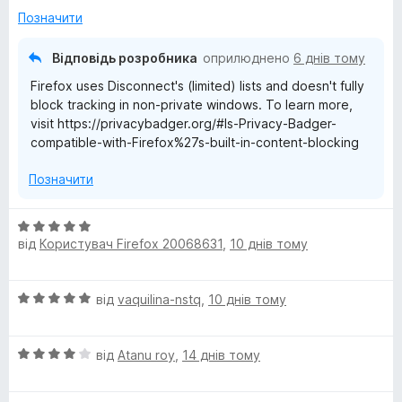
к
Позначити
а
3
Відповідь розробника
оприлюднено
6 днів тому
з
Firefox uses Disconnect's (limited) lists and doesn't fully
5
block tracking in non-private windows. To learn more,
visit https://privacybadger.org/#Is-Privacy-Badger-
compatible-with-Firefox%27s-built-in-content-blocking
Позначити
О
від
Користувач Firefox 20068631
,
10 днів тому
ц
і
н
О
від
vaquilina-nstq
,
10 днів тому
к
ц
а
і
5
О
н
від
Atanu roy
,
14 днів тому
з
ц
к
5
і
а