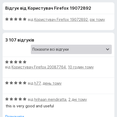
и
5
r
Відгук від Користувач Firefox 19072892
e
д
f
О
від
Користувач Firefox 19072892
,
рік тому
o
л
ц
x
і
н
я
3 107 відгуків
к
а
P
5
з
О
r
5
від
Користувач Firefox 20087764
,
10 годин тому
ц
і
i
н
О
від
h77
,
день тому
к
v
ц
а
і
5
О
н
від
hrihaan mendiratta
,
2 дні тому
a
з
ц
к
5
this is very good and useful
і
а
c
н
5
Позначити