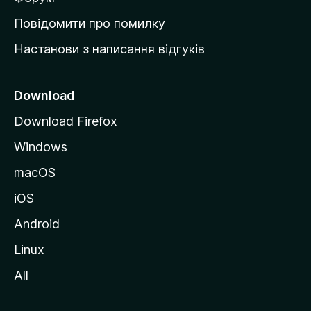
к
Повідомити про помилку
у
Настанови з написання відгуків
M
o
z
Download
i
Download Firefox
l
Windows
l
a
macOS
iOS
Android
Linux
All