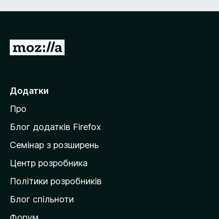
П
е
р
е
Додатки
й
Про
т
и
Блог додатків Firefox
н
Семінар з розширень
а
Центр розробника
д
о
Політики розробників
м
Блог спільноти
і
в
Форум