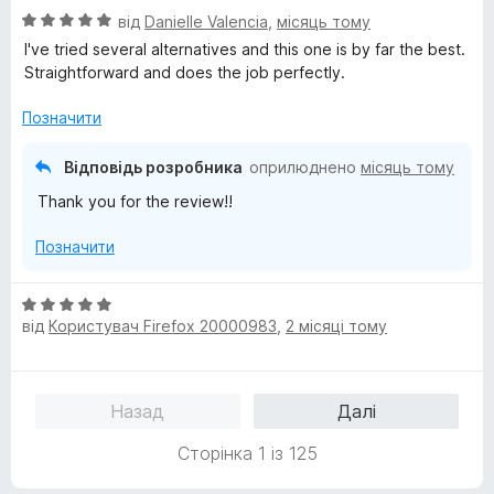
О
н
від
Danielle Valencia
,
місяць тому
5
ц
к
з
I've tried several alternatives and this one is by far the best.
і
а
5
Straightforward and does the job perfectly.
н
4
к
з
Позначити
а
5
5
Відповідь розробника
оприлюднено
місяць тому
з
Thank you for the review!!
5
Позначити
О
від
Користувач Firefox 20000983
,
2 місяці тому
ц
і
н
к
Назад
Далі
а
5
Сторінка 1 із 125
з
5