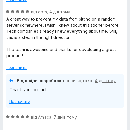
к
з
y
а
5
О
від
gotn
,
4 дні тому
5
ц
A great way to prevent my data from sitting on a random
B
з
і
server somewhere. I wish I knew about this sooner before
5
н
Tech companies already knew everything about me. Still,
к
a
this is a step in the right direction.
а
5
The team is awesome and thanks for developing a great
d
з
product!
5
g
Позначити
e
Відповідь розробника
оприлюднено
4 дні тому
Thank you so much!
r
Позначити
О
від
Amisca
,
7 днів тому
ц
і