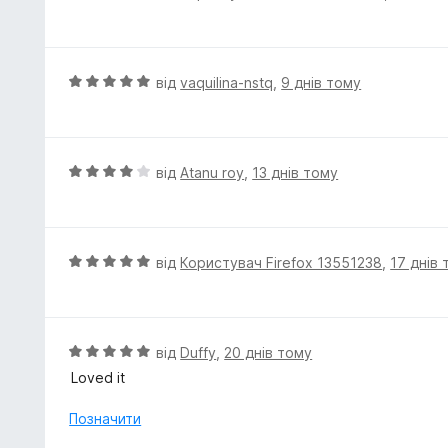
ц
і
н
к
О
від
vaquilina-nstq
,
9 днів тому
а
ц
5
і
з
н
5
к
О
від
Atanu roy
,
13 днів тому
а
ц
5
і
з
н
5
к
О
від
Користувач Firefox 13551238
,
17 днів
а
ц
4
і
з
н
5
к
О
від
Duffy
,
20 днів тому
а
ц
Loved it
5
і
з
н
Позначити
5
к