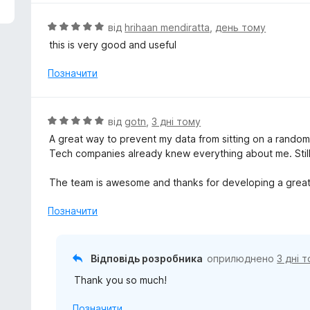
н
к
О
від
hrihaan mendiratta
,
день тому
а
ц
this is very good and useful
5
і
з
н
Позначити
5
к
а
5
О
від
gotn
,
3 дні тому
з
ц
A great way to prevent my data from sitting on a rando
5
і
Tech companies already knew everything about me. Still, t
н
к
The team is awesome and thanks for developing a great
а
5
Позначити
з
5
Відповідь розробника
оприлюднено
3 дні 
Thank you so much!
Позначити