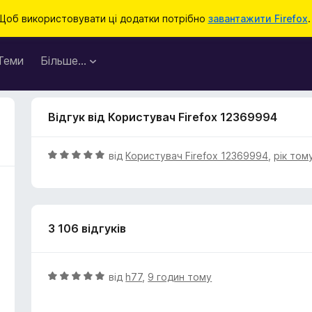
Щоб використовувати ці додатки потрібно
завантажити Firefox
.
Теми
Більше…
Відгук від Користувач Firefox 12369994
О
від
Користувач Firefox 12369994
,
рік том
ц
і
н
к
3 106 відгуків
а
5
з
5
О
від
h77
,
9 годин тому
ц
і