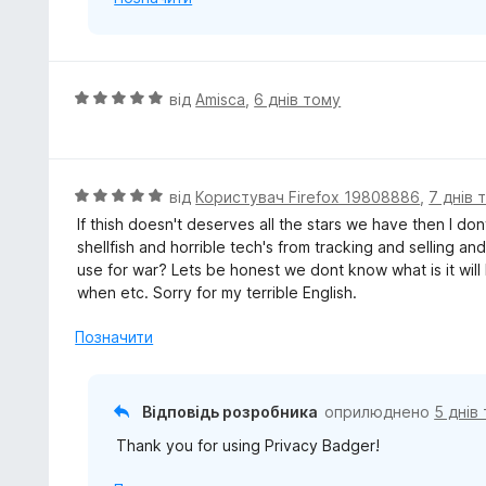
О
від
Amisca
,
6 днів тому
ц
і
н
к
О
від
Користувач Firefox 19808886
,
7 днів 
а
ц
If thish doesn't deserves all the stars we have then I do
5
і
shellfish and horrible tech's from tracking and selling a
з
н
use for war? Lets be honest we dont know what is it wi
5
к
when etc. Sorry for my terrible English.
а
5
Позначити
з
5
Відповідь розробника
оприлюднено
5 днів
Thank you for using Privacy Badger!