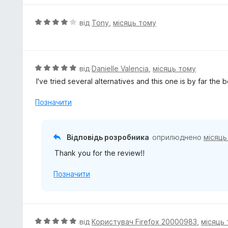
з
н
5
к
О
від
Tony
,
місяць тому
а
ц
5
і
з
н
5
к
О
від
Danielle Valencia
,
місяць тому
а
ц
I've tried several alternatives and this one is by far the
4
і
з
н
Позначити
5
к
а
5
Відповідь розробника
оприлюднено
місяць
з
Thank you for the review!!
5
Позначити
О
від
Користувач Firefox 20000983
,
місяць