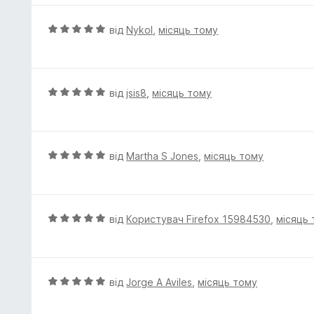
з
н
5
к
О
від
Nykol
,
місяць тому
а
ц
4
і
з
н
5
к
О
від
jsis8
,
місяць тому
а
ц
5
і
з
н
5
к
О
від
Martha S Jones
,
місяць тому
а
ц
5
і
з
н
5
к
О
від
Користувач Firefox 15984530
,
місяць
а
ц
5
і
з
н
5
к
О
від
Jorge A Aviles
,
місяць тому
а
ц
5
і