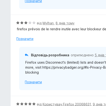
Позначити
О
від
Mylhan
,
8 днів тому
ц
firefox prévois de le rendre inutile avec leur blockeur d
і
н
Позначити
к
а
3
Відповідь розробника
оприлюднено
5 днів
з
Firefox uses Disconnect's (limited) lists and doesn'
5
more, visit https://privacybadger.org/#Is-Privacy-
blocking
Позначити
О
від
Користувач Firefox 20068631
,
9 днів 