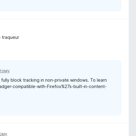
e traqueur
 тому
t fully block tracking in non-private windows. To learn
Badger-compatible-with-Firefox%27s-built-in-content-
тому