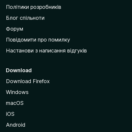
о
Політики розробників
м
Блог спільноти
і
в
Форум
к
Повідомити про помилку
у
Настанови з написання відгуків
M
o
z
Download
i
Download Firefox
l
Windows
l
a
macOS
iOS
Android