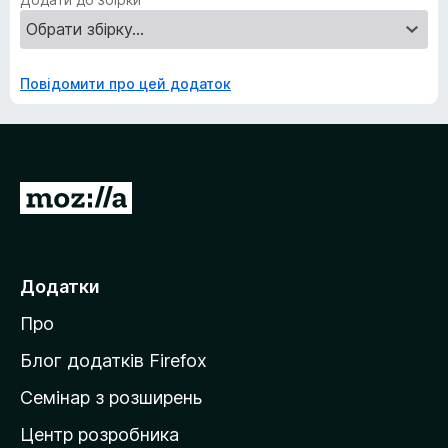
Повідомити про цей додаток
П
е
р
е
Додатки
й
Про
т
и
Блог додатків Firefox
н
Семінар з розширень
а
Центр розробника
д