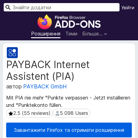
П
Увійти
о
Д
ш
о
у
д
Розширення
Теми
Більше…
к
а
т
М
к
е
PAYBACK Internet
т
и
а
б
Assistent (PIA)
д
р
а
а
автор
PAYBACK GmbH
н
у
і
Mit PIA nie mehr °Punkte verpassen - Jetzt installieren
з
р
und °Punktekonto füllen.
е
о
2.5 (55 reviews)
5 098 Users
2.5 (55 reviews)
5 098 Users
з
р
ш
а
и
F
Завантажити Firefox та отримати розширення
р
i