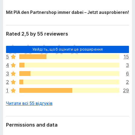
Mit PIA den Partnershop immer dabei – Jetzt ausprobieren!
Rated 2,5 by 55 reviewers
Щ
Увійдіть, щоб оцінити це розширення
е
5
15
н
4
3
е
м
3
6
а
2
2
є
1
29
о
ц
Читати всі 55 відгуків
і
н
о
к
Permissions and data