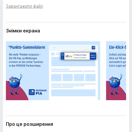
е
r
Завантажити файл
н
e
н
f
я
o
Знімки екрана
x
Про це розширення