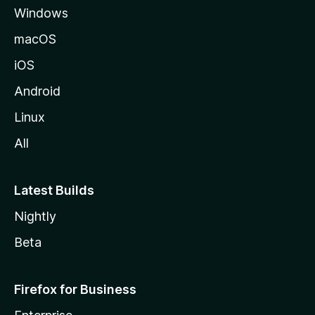
Windows
l
a
macOS
iOS
Android
Linux
All
Latest Builds
Nightly
Beta
Firefox for Business