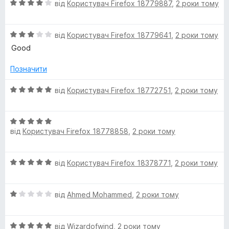
5
О
від
Користувач Firefox 18779887
,
2 роки тому
з
ц
5
і
О
н
від
Користувач Firefox 18779641
,
2 роки тому
ц
к
Good
і
а
н
4
Позначити
к
з
а
5
О
від
Користувач Firefox 18772751
,
2 роки тому
3
ц
з
і
5
О
н
від
Користувач Firefox 18778858
,
2 роки тому
ц
к
і
а
н
5
О
від
Користувач Firefox 18378771
,
2 роки тому
к
з
ц
а
5
і
5
О
н
від
Ahmed Mohammed
,
2 роки тому
з
ц
к
5
і
а
О
н
від
Wizardofwind
,
2 роки тому
5