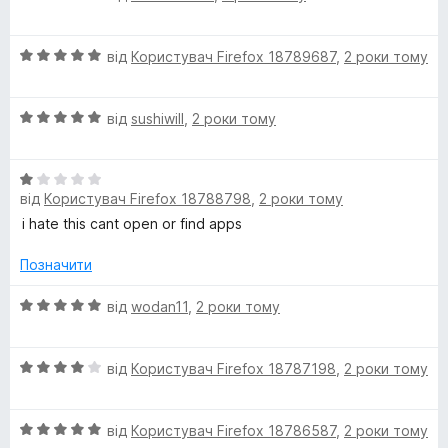
ц
к
m
і
а
О
н
від
Користувач Firefox 18789687
,
2 роки тому
5
ц
к
з
і
а
5
О
н
від
sushiwill
,
2 роки тому
5
ц
к
з
і
а
5
О
н
5
від
Користувач Firefox 18788798
,
2 роки тому
ц
к
з
і
а
5
i hate this cant open or find apps
н
5
к
з
Позначити
а
5
1
О
від
wodan11
,
2 роки тому
з
ц
5
і
О
н
від
Користувач Firefox 18787198
,
2 роки тому
ц
к
і
а
О
н
від
Користувач Firefox 18786587
,
2 роки тому
5