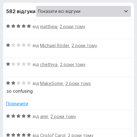
и
r
582 відгуки
e
д
f
О
від
matthew
,
2 роки тому
o
л
ц
x
і
я
О
н
від
Michael Röder
,
2 роки тому
ц
к
і
P
а
О
н
від
chethiya
,
2 роки тому
5
ц
к
з
h
і
а
5
О
н
від
MakeSome
,
2 роки тому
1
a
ц
к
з
so confusing
і
а
5
n
н
1
Позначити
к
з
а
5
О
від
amir
,
2 роки тому
t
2
ц
з
і
o
5
О
н
від
Cristof Carol
,
2 роки тому