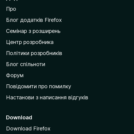
й
Про
т
и
Блог додатків Firefox
н
Семінар з розширень
а
Центр розробника
д
о
Політики розробників
м
Блог спільноти
і
в
Форум
к
Повідомити про помилку
у
Настанови з написання відгуків
M
o
z
Download
i
Download Firefox
l