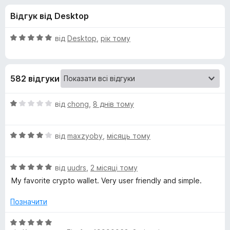
и
r
Відгук від Desktop
e
д
f
О
від
Desktop
,
рік тому
o
л
ц
x
і
н
я
582 відгуки
к
а
P
5
О
від
chong
,
8 днів тому
з
ц
h
5
і
О
н
від
maxzyoby
,
місяць тому
ц
к
a
і
а
О
н
від
uudrs
,
2 місяці тому
1
n
ц
к
з
My favorite crypto wallet. Very user friendly and simple.
і
а
5
t
н
4
Позначити
к
з
o
а
5
О