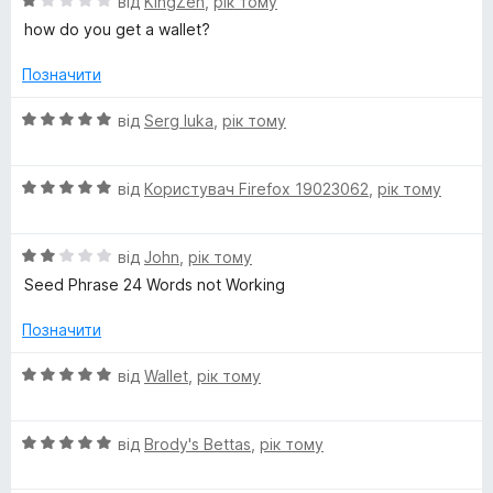
О
н
від
KingZen
,
рік тому
5
ц
к
з
how do you get a wallet?
і
а
5
н
5
Позначити
к
з
а
5
О
від
Serg luka
,
рік тому
1
ц
з
і
5
О
н
від
Користувач Firefox 19023062
,
рік тому
ц
к
і
а
О
н
від
John
,
рік тому
5
ц
к
з
Seed Phrase 24 Words not Working
і
а
5
н
5
Позначити
к
з
а
5
О
від
Wallet
,
рік тому
2
ц
з
і
5
О
н
від
Brody's Bettas
,
рік тому
ц
к
і
а