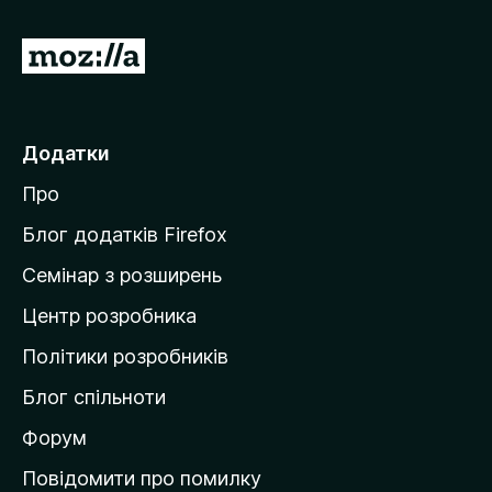
П
е
р
е
Додатки
й
Про
т
и
Блог додатків Firefox
н
Семінар з розширень
а
Центр розробника
д
о
Політики розробників
м
Блог спільноти
і
в
Форум
к
Повідомити про помилку