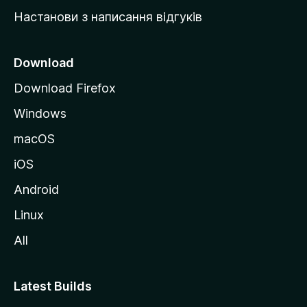
у
Настанови з написання відгуків
M
o
z
Download
i
Download Firefox
l
Windows
l
a
macOS
iOS
Android
Linux
All
Latest Builds