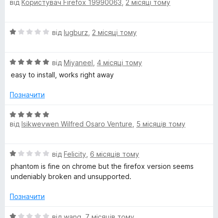
5
від
Користувач Firefox 19990063
,
2 місяці тому
ц
з
і
m
5
н
О
від
lugburz
,
2 місяці тому
к
ц
а
і
5
О
н
від
Miyaneel
,
4 місяці тому
з
ц
к
5
easy to install, works right away
і
а
н
1
Позначити
к
з
а
5
О
5
від
Isikwevwen Wilfred Osaro Venture
,
5 місяців тому
ц
з
і
5
н
О
від
Felicity
,
6 місяців тому
к
ц
а
phantom is fine on chrome but the firefox version seems
і
5
undeniably broken and unsupported.
н
з
к
5
Позначити
а
1
О
від
wang
,
7 місяців тому