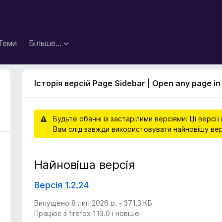
Теми
Більше…
Історія версій Page Sidebar | Open any page in 
Будьте обачні із застарілими версіями! Ці версі
Вам слід завжди використовувати найновішу ве
Найновіша версія
Версія 1.2.24
Випущено 8 лип 2026 р. - 371,3 КБ
Працює з firefox 113.0 і новіше