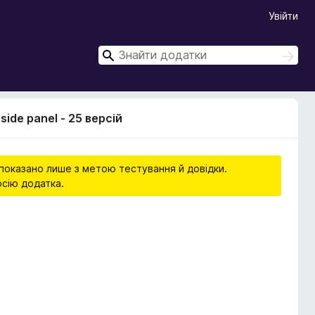
Увійти
П
П
о
о
ш
ш
у
у
к
side panel - 25 версій
к
ї показано лише з метою тестування й довідки.
рсію додатка.