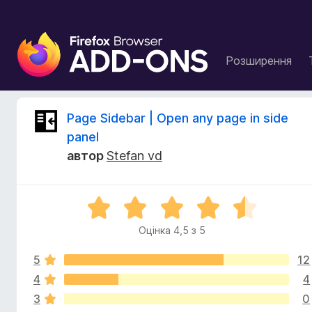
Д
о
Розширення
д
а
т
І
Page Sidebar | Open any page in side
к
panel
и
с
автор
Stefan vd
б
р
т
а
О
у
о
ц
з
Оцінка 4,5 з 5
і
е
р
н
р
5
12
к
а
а
4
4
і
F
4
3
0
,
i