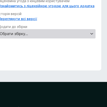
Ліцензійна угода з кінцевим користувачем
Ознайомитись з ліцензійною угодою для цього додатка
Історія версій
Переглянути всі версії
Додати до збірки