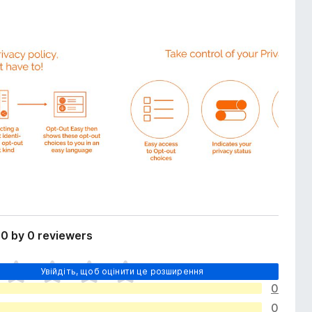
0 by 0 reviewers
Увійдіть, щоб оцінити це розширення
0
0