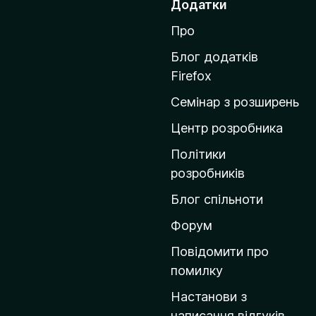
Додатки
р
Про
е
й
Блог додатків
т
Firefox
и
Семінар з розширень
н
а
Центр розробника
д
Політики
о
розробників
м
Блог спільноти
і
в
Форум
к
Повідомити про
у
помилку
M
Настанови з
o
написання відгуків