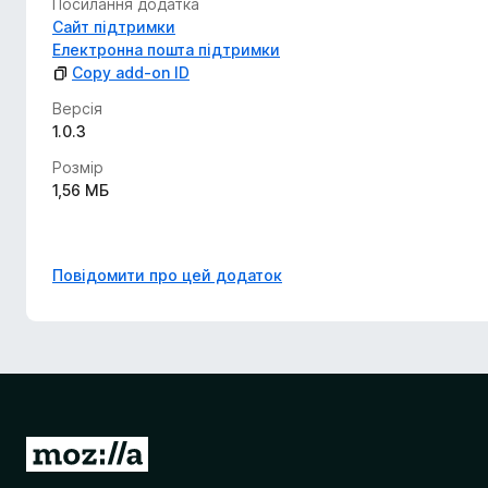
Посилання додатка
Сайт підтримки
Електронна пошта підтримки
Copy add-on ID
Версія
1.0.3
Розмір
1,56 МБ
Повідомити про цей додаток
П
е