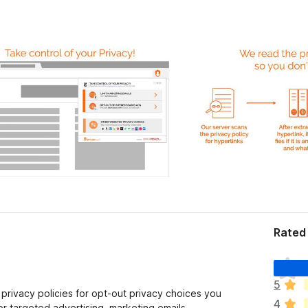
Rated 
Щ
е
5
н
 privacy policies for opt-out privacy choices you
4
е
r targeted advertising, marketing emails,