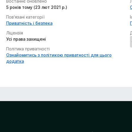
Востаннє оновлено
5 років тому (23 лют 2021 р.)
Пов'язані категорії
Приватність і безпека
Ліцензія
Усі права захищені
Політика приватності
Ознайомитись з політикою приватності для цього
додатка