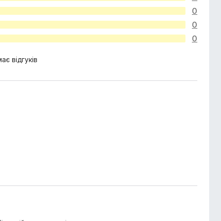
0
0
0
ає відгуків