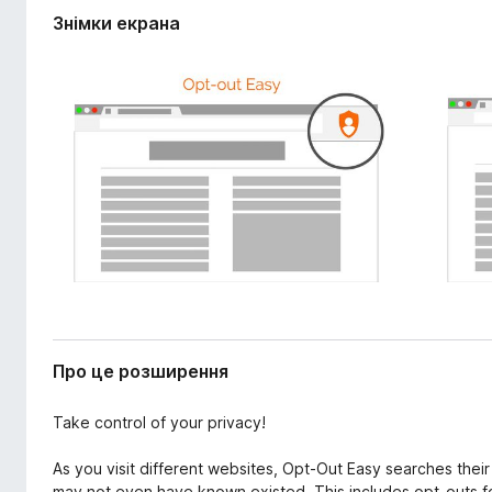
р
r
Знімки екрана
е
e
н
f
н
o
я
x
Про це розширення
Take control of your privacy!
As you visit different websites, Opt-Out Easy searches their
may not even have known existed. This includes opt-outs fo