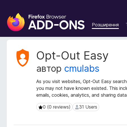
Д
о
Розширення
д
а
т
к
М
Opt-Out Easy
и
е
т
б
автор
cmulabs
а
р
д
а
а
As you visit websites, Opt-Out Easy searche
у
н
you may not have known existed. This inclu
з
і
emails, cookies, analytics, and sharing data
е
р
р
о
0 (0 reviews)
31 Users
0 (0 reviews)
31 Users
з
а
ш
F
и
i