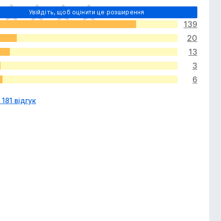
Увійдіть, щоб оцінити це розширення
139
20
13
3
6
 181 відгук