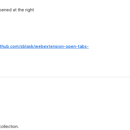
pened at the right
github.com/sblask/webextension-open-tabs-
ollection.