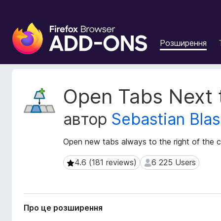
Д
о
Розширення
д
а
т
к
М
Open Tabs Next 
и
е
т
б
автор
Sebastian Bla
а
р
д
а
а
Open new tabs always to the right of the c
у
н
з
і
4.6 (181 reviews)
6 225 Users
4.6 (181 reviews)
6 225 Users
е
р
р
о
з
а
ш
F
Про це розширення
и
i