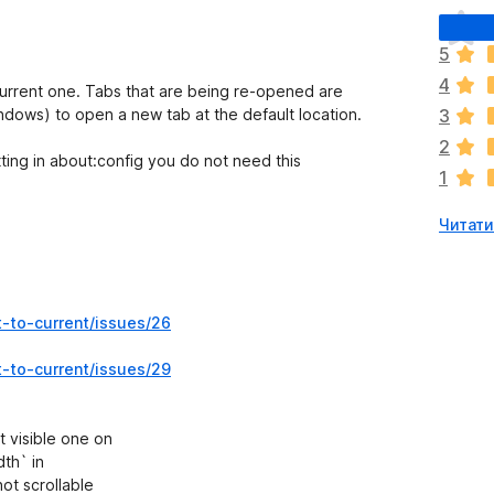
Щ
е
5
н
4
е
current one. Tabs that are being re-opened are
м
indows) to open a new tab at the default location.
3
а
2
є
tting in about:config you do not need this
1
о
ц
Читати
і
н
о
к
-to-current/issues/26
-to-current/issues/29
t visible one on
dth` in
ot scrollable