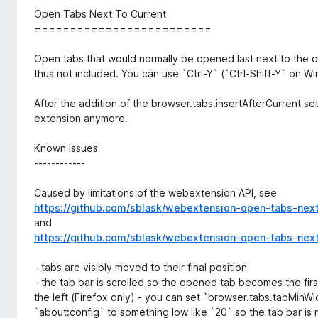
р
r
Open Tabs Next To Current
е
e
=========================
н
f
н
Open tabs that would normally be opened last next to the 
o
я
thus not included. You can use `Ctrl-Y` (`Ctrl-Shift-Y` on W
x
After the addition of the browser.tabs.insertAfterCurrent se
extension anymore.
Known Issues
------------
Caused by limitations of the webextension API, see
https://github.com/sblask/webextension-open-tabs-next
and
https://github.com/sblask/webextension-open-tabs-next
- tabs are visibly moved to their final position
- the tab bar is scrolled so the opened tab becomes the firs
the left (Firefox only) - you can set `browser.tabs.tabMinWi
`about:config` to something low like `20` so the tab bar is n