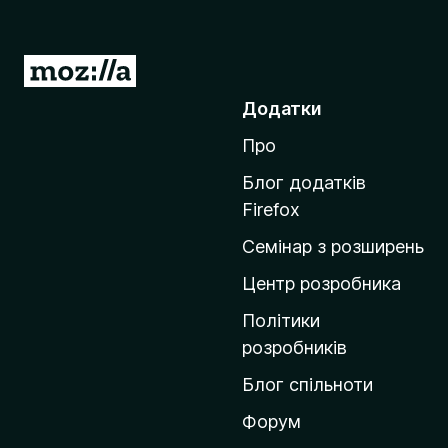
П
е
Додатки
р
Про
е
й
Блог додатків
т
Firefox
и
Семінар з розширень
н
а
Центр розробника
д
Політики
о
розробників
м
Блог спільноти
і
в
Форум
к