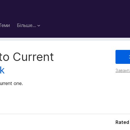
Теми
Більше…
to Current
sk
Завант
urrent one.
Rated 