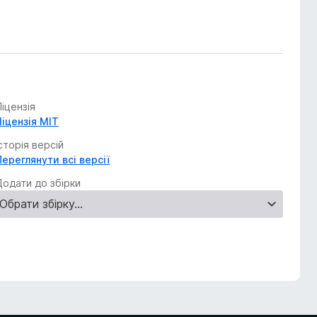
Ліцензія
Ліцензія MIT
Історія версій
Переглянути всі версії
Додати до збірки