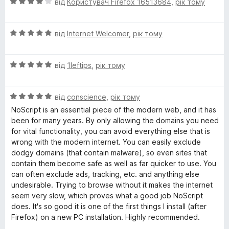
О
від
Користувач Firefox 16513684
,
рік тому
y
5
ц
і
S
О
н
від
Internet Welcomer
,
рік тому
ц
к
і
а
u
О
н
від
1leftips
,
рік тому
4
ц
к
з
i
і
а
5
О
н
від
conscience
,
рік тому
5
t
ц
к
з
NoScript is an essential piece of the modern web, and it has
і
а
5
been for many years. By only allowing the domains you need
н
5
e
for vital functionality, you can avoid everything else that is
к
з
wrong with the modern internet. You can easily exclude
а
5
dodgy domains (that contain malware), so even sites that
5
contain them become safe as well as far quicker to use. You
з
can often exclude ads, tracking, etc. and anything else
5
undesirable. Trying to browse without it makes the internet
seem very slow, which proves what a good job NoScript
does. It's so good it is one of the first things I install (after
Firefox) on a new PC installation. Highly recommended.