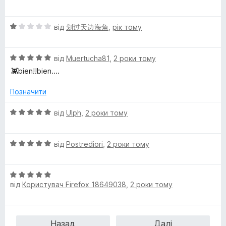
5
ц
і
О
н
від
划过天边海角
,
рік тому
ц
к
і
а
О
н
від
Muertucha81
,
2 роки тому
5
ц
к
з
👾bien!!bien....
і
а
5
н
1
Позначити
к
з
а
5
О
від
Ulph
,
2 роки тому
5
ц
з
і
5
О
н
від
Postrediori
,
2 роки тому
ц
к
і
а
О
н
5
від
Користувач Firefox 18649038
,
2 роки тому
ц
к
з
і
а
5
н
5
к
з
Назад
Далі