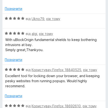
а
5
Позначити
з
5
О
від
Ukno79
,
рік тому
ц
і
О
н
від
algi
,
рік тому
ц
к
With uBlockOrigin fundamental shields to keep bothering
і
а
intrusions at bay.
н
5
Simply great,Thankyou.
к
з
а
5
Позначити
5
з
О
від
Користувач Firefox 18840525
,
рік тому
5
ц
Excellent tool for locking down your browser, and keeping
і
pesky websites from running popups. Would highly
н
recommend.
к
а
Позначити
5
з
О
від
Користувач Firefox 18692610
,
рік тому