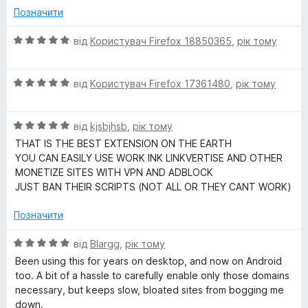
Позначити
О
від
Користувач Firefox 18850365
,
рік тому
ц
і
О
н
від
Користувач Firefox 17361480
,
рік тому
ц
к
і
а
О
н
від
kjsbjhsb
,
рік тому
5
ц
к
з
THAT IS THE BEST EXTENSION ON THE EARTH
і
а
5
YOU CAN EASILY USE WORK INK LINKVERTISE AND OTHER
н
5
MONETIZE SITES WITH VPN AND ADBLOCK
к
з
JUST BAN THEIR SCRIPTS (NOT ALL OR THEY CANT WORK)
а
5
5
Позначити
з
5
О
від
Blargg
,
рік тому
ц
Been using this for years on desktop, and now on Android
і
too. A bit of a hassle to carefully enable only those domains
н
necessary, but keeps slow, bloated sites from bogging me
к
down.