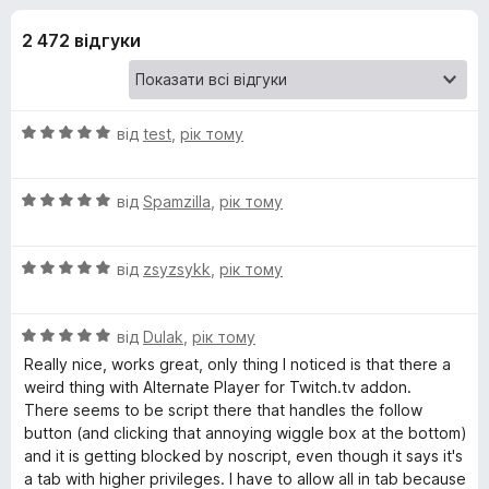
и
5
r
2 472 відгуки
e
д
f
o
л
x
О
від
test
,
рік тому
я
ц
і
О
н
від
Spamzilla
,
рік тому
N
ц
к
і
а
o
О
н
від
zsyzsykk
,
рік тому
5
ц
к
з
S
і
а
5
О
н
від
Dulak
,
рік тому
5
ц
к
з
Really nice, works great, only thing I noticed is that there a
c
і
а
5
weird thing with Alternate Player for Twitch.tv addon.
н
5
There seems to be script there that handles the follow
r
к
з
button (and clicking that annoying wiggle box at the bottom)
а
5
and it is getting blocked by noscript, even though it says it's
i
5
a tab with higher privileges. I have to allow all in tab because