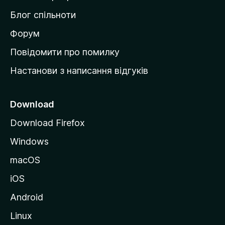
м
Блог спільноти
і
в
Форум
к
Повідомити про помилку
у
Настанови з написання відгуків
M
o
z
Download
i
Download Firefox
l
Windows
l
a
macOS
iOS
Android
Linux