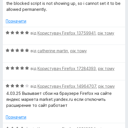
з
the blocked script is not showing up, so i cannot set it to be
5
p
allowed permanently.
Позначити
t
О
від
Користувач Firefox 13759941
,
рік тому
S
ц
і
e
О
н
від
catherine martin
,
рік тому
ц
к
і
а
c
О
н
від
Користувач Firefox 17284393
,
рік тому
5
ц
к
з
u
і
а
5
О
н
від
Користувач Firefox 14964707
,
рік тому
5
r
ц
к
з
4.03.25 Вызывает сбои на браузере Firefox на сайте
і
а
5
яндекс маркета market.yandex.ru если отключить
н
5
i
расширение то сайт работает
к
з
а
5
Позначити
t
4
з