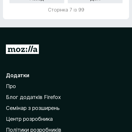
а
5
5
Сторінка 7 із 99
з
5
П
е
р
е
Додатки
й
Про
т
и
Блог додатків Firefox
н
Семінар з розширень
а
Центр розробника
д
о
Політики розробників