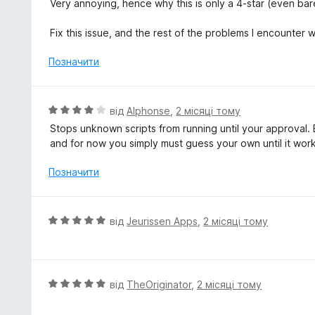
Very annoying, hence why this is only a 4-star (even barel
а
4
Fix this issue, and the rest of the problems I encounter 
з
5
Позначити
О
від
Alphonse
,
2 місяці тому
ц
Stops unknown scripts from running until your approval. Bu
і
and for now you simply must guess your own until it wor
н
к
Позначити
а
4
з
О
від
Jeurissen Apps
,
2 місяці тому
5
ц
і
н
к
О
від
TheOriginator
,
2 місяці тому
а
ц
5
і