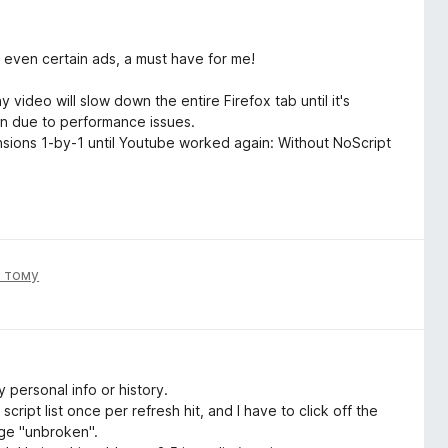
 even certain ads, a must have for me!
ideo will slow down the entire Firefox tab until it's
wn due to performance issues.
tensions 1-by-1 until Youtube worked again: Without NoScript
і тому
 personal info or history.
cript list once per refresh hit, and I have to click off the
age "unbroken".