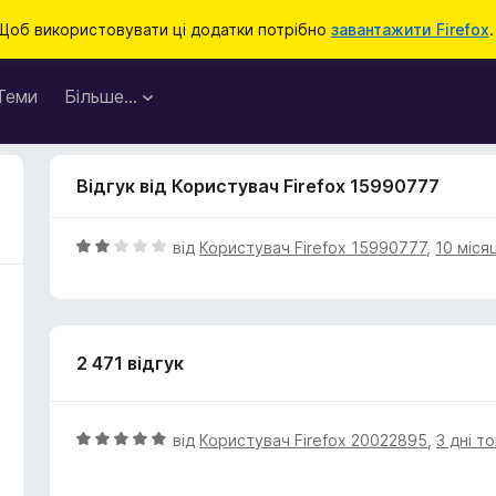
Щоб використовувати ці додатки потрібно
завантажити Firefox
.
Теми
Більше…
Відгук від Користувач Firefox 15990777
О
від
Користувач Firefox 15990777
,
10 міся
ц
і
н
к
2 471 відгук
а
2
з
5
О
від
Користувач Firefox 20022895
,
3 дні т
ц
і