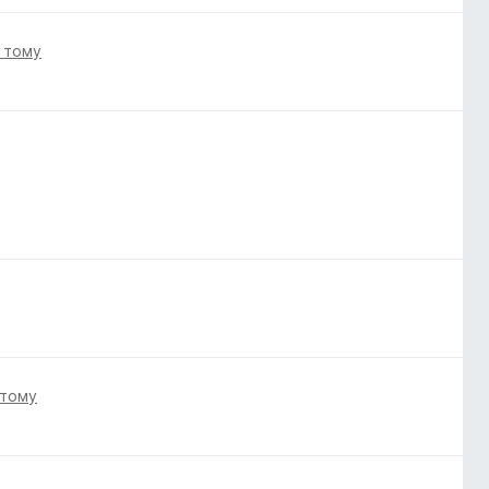
і тому
 тому