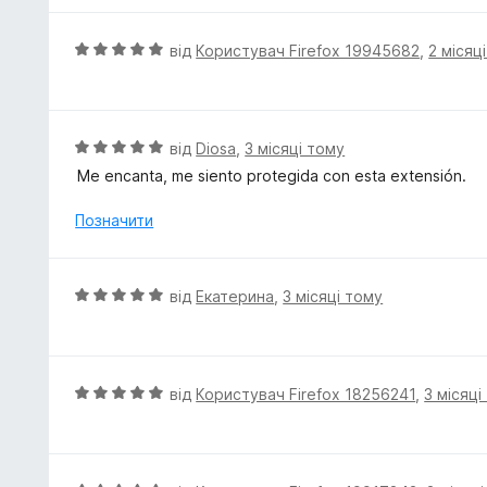
з
н
5
к
О
від
Користувач Firefox 19945682
,
2 місяц
а
ц
5
і
з
н
5
к
О
від
Diosa
,
3 місяці тому
а
ц
Me encanta, me siento protegida con esta extensión.
5
і
з
н
Позначити
5
к
а
5
О
від
Екатерина
,
3 місяці тому
з
ц
5
і
н
к
О
від
Користувач Firefox 18256241
,
3 місяці
а
ц
5
і
з
н
5
к