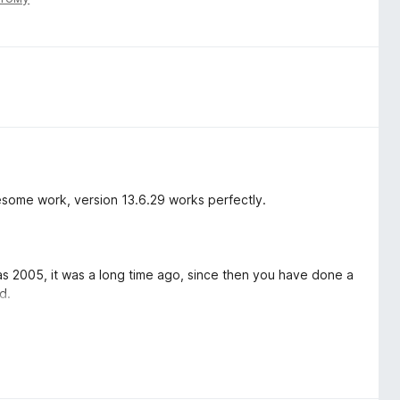
esome work, version 13.6.29 works perfectly.
as 2005, it was a long time ago, since then you have done a
d.
f the extension cause problems with loading the youtube
ersion 13.6.25