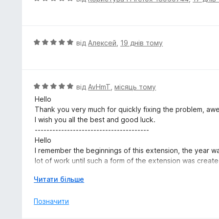
а
ц
5
і
з
н
5
к
О
від
Алексей
,
19 днів тому
а
ц
5
і
з
н
5
к
О
від
AvHmT
,
місяць тому
а
ц
Hello
5
і
Thank you very much for quickly fixing the problem, aw
з
н
I wish you all the best and good luck.
5
к
---------------------------------------
а
Hello
5
I remember the beginnings of this extension, the year w
з
lot of work until such a form of the extension was create
5
Please, now a problem has arisen, the latest versions o
Р
Читати більше
page, the page freezes.
о
I downgraded from version 13.6.28 of the extension to v
з
Позначити
Released June 22, 2026, which runs without problems
г
versions 13.6.28, 13.6.27, 13.6.26 are problematic