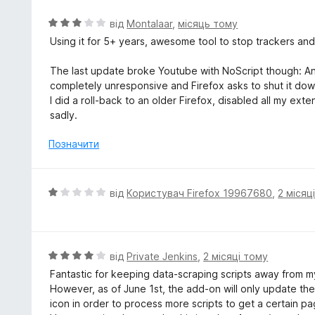
о
I use FF 128.14.0 ESR
р
О
від
Montalaar
,
місяць тому
н
Thank you very much for everything
ц
Using it for 5+ years, awesome tool to stop trackers and
у
May you be successful
і
т
н
The last update broke Youtube with NoScript though: Any v
и
к
completely unresponsive and Firefox asks to shut it do
д
а
I did a roll-back to an older Firefox, disabled all my ex
о
3
sadly.
з
5
Позначити
О
від
Користувач Firefox 19967680
,
2 місяц
ц
і
н
к
О
від
Private Jenkins
,
2 місяці тому
а
ц
Fantastic for keeping data-scraping scripts away from my
1
і
However, as of June 1st, the add-on will only update the s
з
н
icon in order to process more scripts to get a certain p
5
к