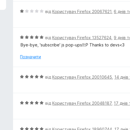
н
к
О
від
Користувач Firefox 20067621
,
6 днів 
а
ц
5
і
з
н
5
к
О
від
Користувач Firefox 13527624
,
9 днів 
а
ц
Bye-bye, 'subscribe' js pop-ups!!:P Thanks to devs<3
1
і
з
н
Позначити
5
к
а
5
О
від
Користувач Firefox 20010645
,
14 днів
з
ц
5
і
н
к
О
від
Користувач Firefox 20048187
,
17 днів
а
ц
5
і
з
н
5
к
О
від
Користувач Firefox 18960744
,
17 днів