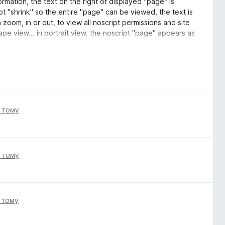
ormation, the text on the right of displayed "page" is
t "shrink" so the entire "page" can be viewed, the text is
ch zoom, in or out, to view all noscript permissions and site
cape view... in portrait view, the noscript "page" appears as
 to register on the noscript.net InformAction forum... no
 of characters... Error: "The solution you provided was
id email address before your account is activated".... cannot
 provided was incorrect".
.
і тому
і тому
і тому