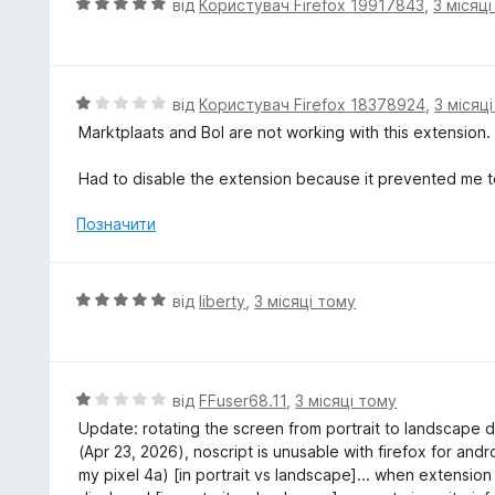
О
від
Користувач Firefox 19917843
,
3 місяц
а
ц
5
і
з
н
5
к
О
від
Користувач Firefox 18378924
,
3 місяц
а
ц
Marktplaats and Bol are not working with this extension.
5
і
з
н
Had to disable the extension because it prevented me t
5
к
а
Позначити
1
з
5
О
від
liberty
,
3 місяці тому
ц
і
н
к
О
від
FFuser68.11
,
3 місяці тому
а
ц
Update: rotating the screen from portrait to landscape d
5
і
(Apr 23, 2026), noscript is unusable with firefox for an
з
н
my pixel 4a) [in portrait vs landscape]... when extension 
5
к