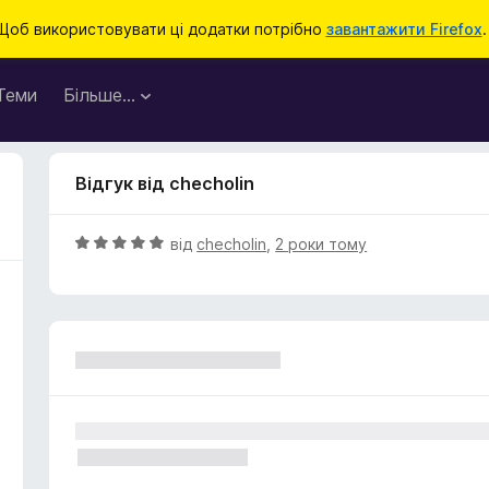
Щоб використовувати ці додатки потрібно
завантажити Firefox
.
Теми
Більше…
Відгук від checholin
О
від
checholin
,
2 роки тому
ц
і
н
к
а
5
з
5