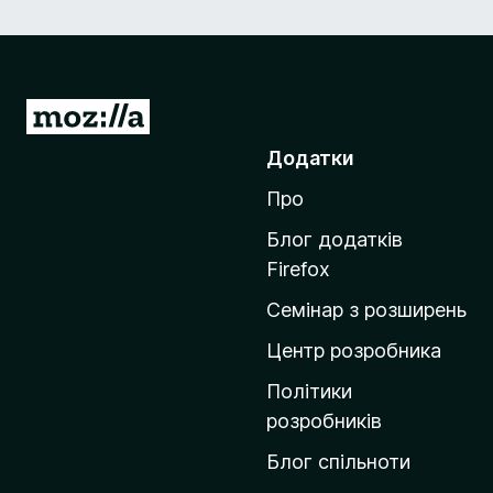
П
е
Додатки
р
Про
е
й
Блог додатків
т
Firefox
и
Семінар з розширень
н
а
Центр розробника
д
Політики
о
розробників
м
Блог спільноти
і