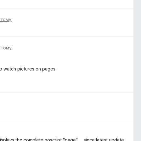
і тому
і тому
o watch pictures on pages.
isplays the complete noscript "page".... since latest update