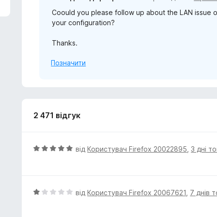
Coould you please follow up about the LAN issue on
your configuration?
Thanks.
Позначити
2 471 відгук
О
від
Користувач Firefox 20022895
,
3 дні т
ц
і
н
к
О
від
Користувач Firefox 20067621
,
7 днів 
а
ц
5
і