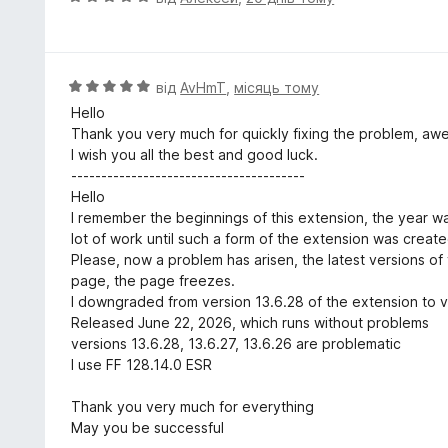
а
ц
5
і
з
н
5
к
О
від
AvHmT
,
місяць тому
а
ц
Hello
5
і
Thank you very much for quickly fixing the problem, aw
з
н
I wish you all the best and good luck.
5
к
---------------------------------------
а
Hello
5
I remember the beginnings of this extension, the year w
з
lot of work until such a form of the extension was create
5
Please, now a problem has arisen, the latest versions o
page, the page freezes.
I downgraded from version 13.6.28 of the extension to v
Released June 22, 2026, which runs without problems
versions 13.6.28, 13.6.27, 13.6.26 are problematic
I use FF 128.14.0 ESR
Thank you very much for everything
May you be successful