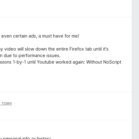
 even certain ads, a must have for me!
ideo will slow down the entire Firefox tab until it's
wn due to performance issues.
tensions 1-by-1 until Youtube worked again: Without NoScript
і тому
 personal info or history.