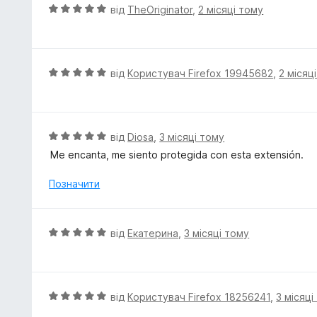
к
О
від
TheOriginator
,
2 місяці тому
а
ц
5
і
з
н
5
к
О
від
Користувач Firefox 19945682
,
2 місяц
а
ц
5
і
з
н
5
к
О
від
Diosa
,
3 місяці тому
а
ц
Me encanta, me siento protegida con esta extensión.
5
і
з
н
Позначити
5
к
а
5
О
від
Екатерина
,
3 місяці тому
з
ц
5
і
н
к
О
від
Користувач Firefox 18256241
,
3 місяці
а
ц