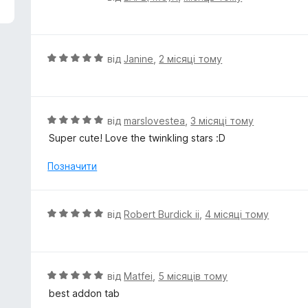
ц
і
н
к
О
від
Janine
,
2 місяці тому
а
ц
5
і
з
н
5
к
О
від
marslovestea
,
3 місяці тому
а
ц
Super cute! Love the twinkling stars :D
5
і
з
н
Позначити
5
к
а
5
О
від
Robert Burdick ii
,
4 місяці тому
з
ц
5
і
н
к
О
від
Matfei
,
5 місяців тому
а
ц
best addon tab
5
і