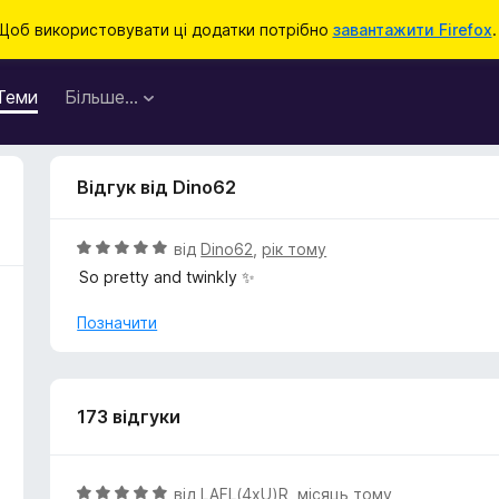
Щоб використовувати ці додатки потрібно
завантажити Firefox
.
Теми
Більше…
Відгук від Dino62
О
від
Dino62
,
рік тому
ц
So pretty and twinkly ✨
і
н
Позначити
к
а
5
з
173 відгуки
5
О
від
LAFL(4xU)R
,
місяць тому