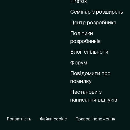
Firefox
и
Семінар з розширень
н
а
Центр розробника
д
Політики
о
розробників
м
Блог спільноти
і
в
Форум
к
Повідомити про
у
помилку
M
Настанови з
o
написання відгуків
z
i
l
Приватність
Файли cookie
Правові положення
l