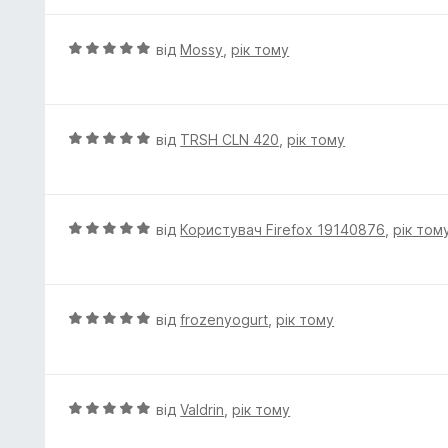
і
н
к
О
від
Mossy
,
рік тому
а
ц
5
і
з
н
5
к
О
від
TRSH CLN 420
,
рік тому
а
ц
5
і
з
н
5
к
О
від
Користувач Firefox 19140876
,
рік том
а
ц
5
і
з
н
5
к
О
від
frozenyogurt
,
рік тому
а
ц
5
і
з
н
5
к
О
від
Valdrin
,
рік тому
а
ц
5