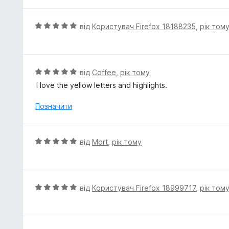
і
з
н
5
к
О
від
Користувач Firefox 18188235
,
рік том
а
ц
5
і
з
н
5
к
О
від
Coffee
,
рік тому
а
ц
I love the yellow letters and highlights.
5
і
з
н
Позначити
5
к
а
5
О
від
Mort
,
рік тому
з
ц
5
і
н
к
О
від
Користувач Firefox 18999717
,
рік том
а
ц
5
і
з
н
5