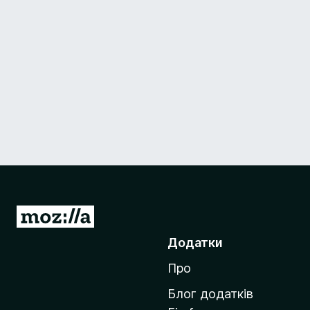
П
е
Додатки
р
Про
е
й
Блог додатків
т