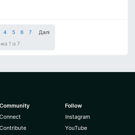
4
5
6
7
Далі
ка 1 із 7
Community
Follow
Connect
Instagram
Contribute
YouTube