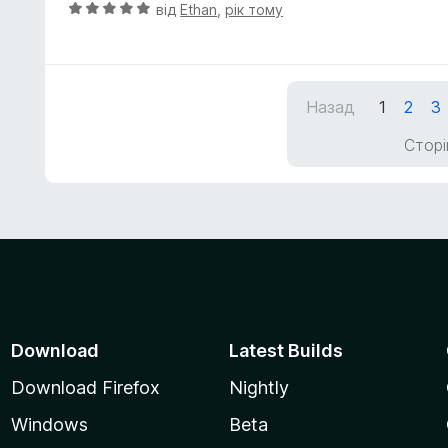
к
О
від
Ethan
,
рік тому
а
ц
5
і
з
н
5
к
Назад
1
2
3
а
5
Сторін
з
5
Download
Latest Builds
Download Firefox
Nightly
Windows
Beta