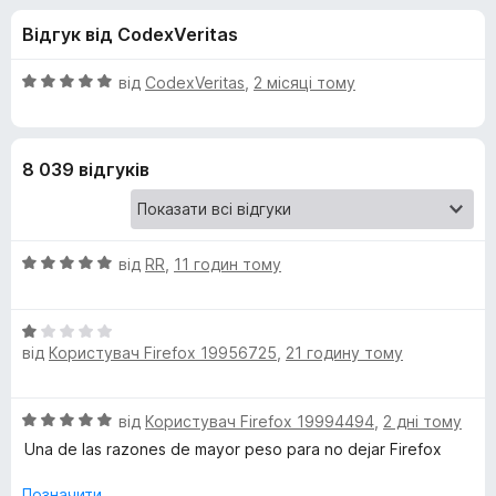
и
5
r
Відгук від CodexVeritas
e
д
f
О
від
CodexVeritas
,
2 місяці тому
o
л
ц
x
і
н
я
8 039 відгуків
к
а
F
5
з
О
i
від
RR
,
11 годин тому
5
ц
і
r
О
н
від
Користувач Firefox 19956725
,
21 годину тому
ц
к
e
і
а
н
5
О
від
Користувач Firefox 19994494
,
2 дні тому
f
к
з
ц
а
5
Una de las razones de mayor peso para no dejar Firefox
і
1
o
н
з
Позначити