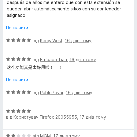
a
ц
а
después de años me entero que con esta extensión se
і
5
pueden abrir automáticamente sitios con su contenedor
н
i
з
asignado.
к
5
а
Позначити
n
5
з
О
від
KenyaWest
,
16 днів тому
e
5
ц
і
r
О
н
від
Erribaba Tian
,
16 днів тому
ц
к
这个功能真是太好用啦！！！
і
а
s
н
5
Позначити
к
з
а
5
О
від
PabloPovar
,
16 днів тому
5
ц
з
і
5
О
н
від
Користувач Firefox 20055955
,
17 днів тому
ц
к
і
а
н
5
О
від
MGM
,
17 днів тому
к