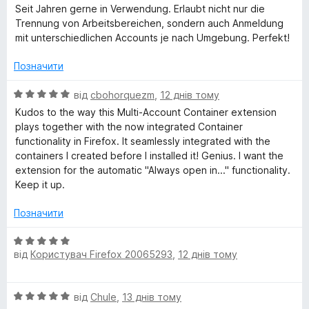
ц
а
5
Seit Jahren gerne in Verwendung. Erlaubt nicht nur die
c
і
1
Trennung von Arbeitsbereichen, sondern auch Anmeldung
н
з
mit unterschiedlichen Accounts je nach Umgebung. Perfekt!
o
к
5
а
Позначити
u
5
з
О
від
cbohorquezm
,
12 днів тому
5
ц
n
Kudos to the way this Multi-Account Container extension
і
plays together with the now integrated Container
н
functionality in Firefox. It seamlessly integrated with the
t
к
containers I created before I installed it! Genius. I want the
а
extension for the automatic "Always open in..." functionality.
C
5
Keep it up.
з
o
5
Позначити
О
n
від
Користувач Firefox 20065293
,
12 днів тому
ц
і
t
н
О
від
Chule
,
13 днів тому
к