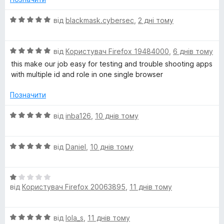
к
5
x
а
О
від
blackmask.cybersec
,
2 дні тому
5
ц
M
з
і
5
О
н
від
Користувач Firefox 19484000
,
6 днів тому
ц
к
u
this make our job easy for testing and trouble shooting apps
і
а
with multiple id and role in one single browser
н
5
l
к
з
Позначити
а
5
t
5
О
від
inba126
,
10 днів тому
з
ц
5
i
і
О
н
від
Daniel
,
10 днів тому
ц
к
-
і
а
О
н
5
A
від
Користувач Firefox 20063895
,
11 днів тому
ц
к
з
і
а
5
c
н
5
О
від
lola_s
,
11 днів тому
к
з