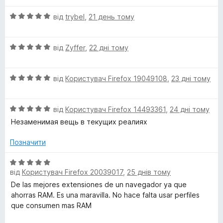
О
від
trybel
,
21 день тому
ц
і
О
н
від
Zyffer
,
22 дні тому
ц
к
і
а
О
н
від
Користувач Firefox 19049108
,
23 дні тому
5
ц
к
з
і
а
5
О
н
від
Користувач Firefox 14493361
,
24 дні тому
5
ц
к
з
Незаменимая вещь в текущих реалиях
і
а
5
н
5
Позначити
к
з
а
5
О
5
від
Користувач Firefox 20039017
,
25 днів тому
ц
з
і
De las mejores extensiones de un navegador ya que
5
н
ahorras RAM. Es una maravilla. No hace falta usar perfiles
к
que consumen mas RAM
а