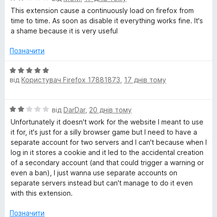
з
ц
а
5
This extension cause a continuously load on firefox from
і
5
time to time. As soon as disable it everything works fine. It's
н
з
a shame because it is very useful
к
5
а
Позначити
2
з
О
5
від
Користувач Firefox 17881873
,
17 днів тому
ц
і
н
О
від
DarDar
,
20 днів тому
к
ц
а
Unfortunately it doesn't work for the website I meant to use
і
5
it for, it's just for a silly browser game but I need to have a
н
з
separate account for two servers and I can't because when I
к
5
log in it stores a cookie and it led to the accidental creation
а
of a secondary account (and that could trigger a warning or
2
even a ban), I just wanna use separate accounts on
з
separate servers instead but can't manage to do it even
5
with this extension.
Позначити