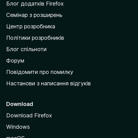
и
Блог додатків Firefox
н
Семінар з розширень
а
Центр розробника
д
о
Політики розробників
м
Блог спільноти
і
в
Форум
к
Повідомити про помилку
у
Настанови з написання відгуків
M
o
z
Download
i
Download Firefox
l
Windows
l
a