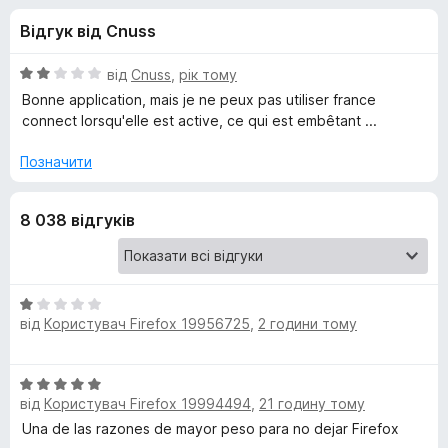
и
5
r
Відгук від Cnuss
e
д
f
О
від
Cnuss
,
рік тому
o
л
ц
Bonne application, mais je ne peux pas utiliser france
x
і
connect lorsqu'elle est active, ce qui est embêtant ...
н
я
к
Позначити
а
F
2
8 038 відгуків
з
i
5
r
О
від
Користувач Firefox 19956725
,
2 години тому
ц
e
і
н
f
О
к
від
Користувач Firefox 19994494
,
21 годину тому
ц
а
і
Una de las razones de mayor peso para no dejar Firefox
o
1
н