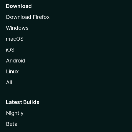
z
Download
i
Download Firefox
l
Windows
l
a
macOS
iOS
Android
Linux
All
Latest Builds
Nightly
Beta