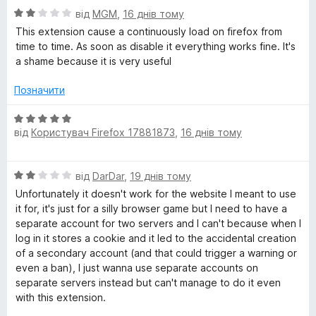
н
5
О
від
MGM
,
16 днів тому
к
з
ц
а
5
This extension cause a continuously load on firefox from
і
5
time to time. As soon as disable it everything works fine. It's
н
з
a shame because it is very useful
к
5
а
Позначити
2
з
О
5
від
Користувач Firefox 17881873
,
16 днів тому
ц
і
н
О
від
DarDar
,
19 днів тому
к
ц
а
Unfortunately it doesn't work for the website I meant to use
і
5
it for, it's just for a silly browser game but I need to have a
н
з
separate account for two servers and I can't because when I
к
5
log in it stores a cookie and it led to the accidental creation
а
of a secondary account (and that could trigger a warning or
2
even a ban), I just wanna use separate accounts on
з
separate servers instead but can't manage to do it even
5
with this extension.