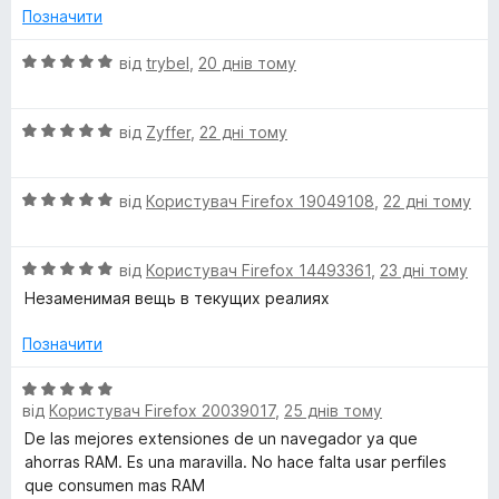
Позначити
О
від
trybel
,
20 днів тому
ц
і
О
н
від
Zyffer
,
22 дні тому
ц
к
і
а
О
н
від
Користувач Firefox 19049108
,
22 дні тому
5
ц
к
з
і
а
5
О
н
від
Користувач Firefox 14493361
,
23 дні тому
5
ц
к
з
Незаменимая вещь в текущих реалиях
і
а
5
н
5
Позначити
к
з
а
5
О
5
від
Користувач Firefox 20039017
,
25 днів тому
ц
з
і
De las mejores extensiones de un navegador ya que
5
н
ahorras RAM. Es una maravilla. No hace falta usar perfiles
к
que consumen mas RAM