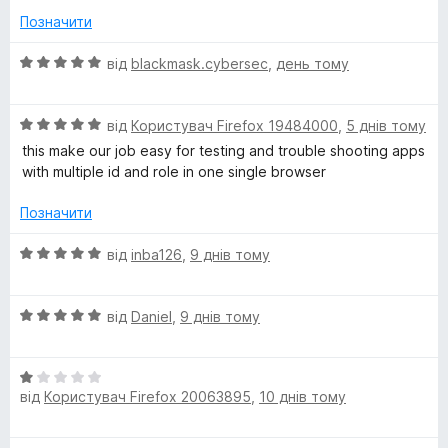
з
к
Позначити
5
x
а
5
О
від
blackmask.cybersec
,
день тому
M
з
ц
5
і
О
н
u
від
Користувач Firefox 19484000
,
5 днів тому
ц
к
this make our job easy for testing and trouble shooting apps
і
а
with multiple id and role in one single browser
l
н
5
к
з
Позначити
t
а
5
5
О
від
inba126
,
9 днів тому
i
з
ц
5
і
О
н
від
Daniel
,
9 днів тому
-
ц
к
і
а
A
О
н
5
від
Користувач Firefox 20063895
,
10 днів тому
ц
к
з
c
і
а
5
н
5