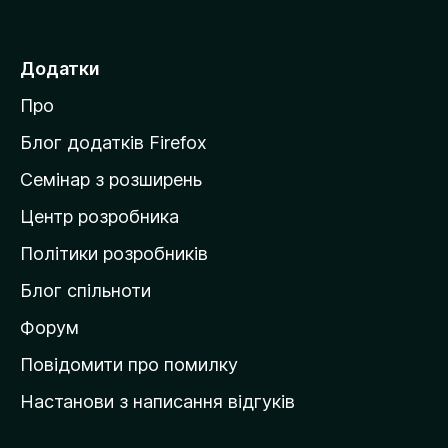
е
р
е
Додатки
й
Про
т
и
Блог додатків Firefox
н
Семінар з розширень
а
Центр розробника
д
о
Політики розробників
м
Блог спільноти
і
в
Форум
к
Повідомити про помилку
у
Настанови з написання відгуків
M
o