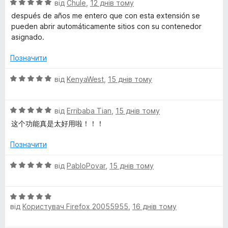
a
О
від
Chule
,
12 днів тому
к
ц
а
después de años me entero que con esta extensión se
i
і
5
pueden abrir automáticamente sitios con su contenedor
н
з
asignado.
к
5
n
а
Позначити
5
e
з
О
від
KenyaWest
,
15 днів тому
5
ц
r
і
О
н
від
Erribaba Tian
,
15 днів тому
ц
s
к
这个功能真是太好用啦！！！
і
а
н
5
Позначити
к
з
а
5
О
від
PabloPovar
,
15 днів тому
5
ц
з
і
5
О
н
від
Користувач Firefox 20055955
,
16 днів тому
ц
к
і
а