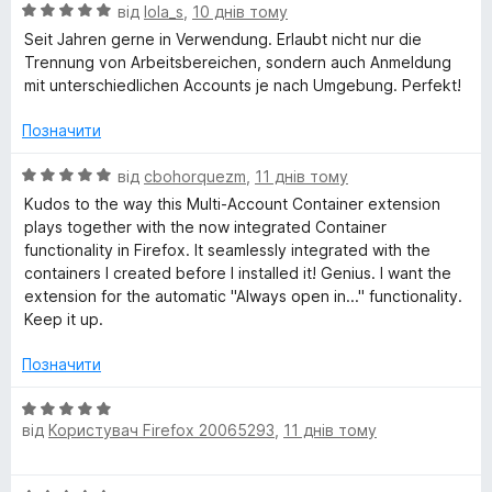
О
від
lola_s
,
10 днів тому
к
c
з
ц
а
5
Seit Jahren gerne in Verwendung. Erlaubt nicht nur die
і
1
Trennung von Arbeitsbereichen, sondern auch Anmeldung
o
н
з
mit unterschiedlichen Accounts je nach Umgebung. Perfekt!
к
5
u
а
Позначити
5
з
n
О
від
cbohorquezm
,
11 днів тому
5
ц
Kudos to the way this Multi-Account Container extension
і
t
plays together with the now integrated Container
н
functionality in Firefox. It seamlessly integrated with the
к
containers I created before I installed it! Genius. I want the
C
а
extension for the automatic "Always open in..." functionality.
5
Keep it up.
o
з
5
Позначити
n
О
від
Користувач Firefox 20065293
,
11 днів тому
ц
t
і
н